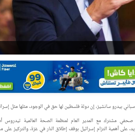
سباني بيدرو سانشيز، إن دولة فلسطين لها حق في الوجود، مثلها مثل إسرائ
حفي مشترك مع المدير العام لمنظمة الصحة العالمية تيدروس أد
 على أهمية التزام إسرائيل بوقف إطلاق النار في غزة، والتركيز على م