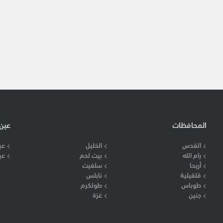
المحافظات
عين
القدس
الخليل
عي
رام الله
بيت لحم
عي
أريحا
سلفيت
قلقيلية
نابلس
طوباس
طولكرم
جنين
غزة