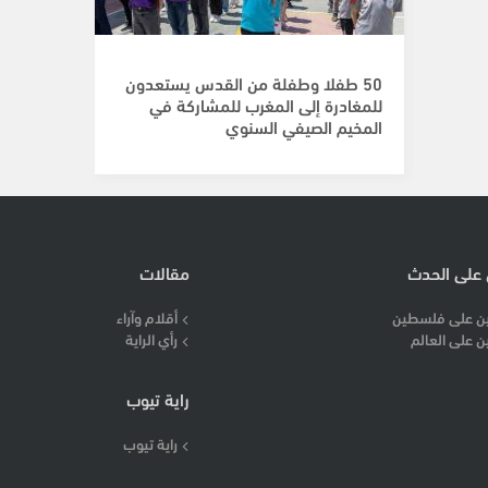
50 طفلا وطفلة من القدس يستعدون
للمغادرة إلى المغرب للمشاركة في
المخيم الصيفي السنوي
 على الحدث
مقالات
ن على فلسطين
أقلام وآراء
ن على العالم
رأي الراية
راية تيوب
راية تيوب