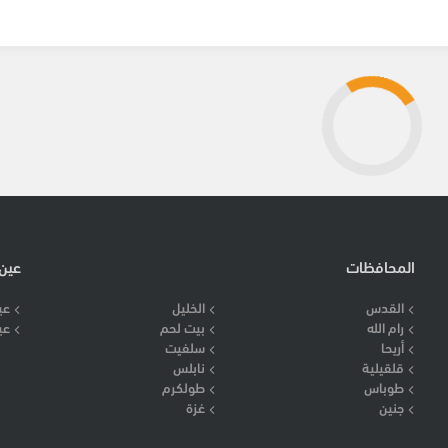
المحافظات
عين
القدس
الخليل
عي
رام الله
بيت لحم
عي
أريحا
سلفيت
قلقيلية
نابلس
طوباس
طولكرم
جنين
غزة