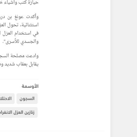
حيازة كتب وأشياء خا
وأكدت عونغ بن درور
استثنائية، تحول العز
في استخدام العزل ا
والجسدي للأسرى".
وادعت مصلحة السجون
يقابل بعقاب شديد ود
الأوسمة
السجون
الاحتلا
زنازين العزل الانفرا