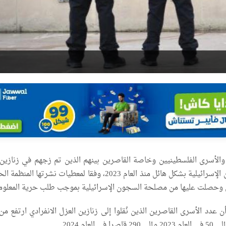
والأسرى الفلسطينيين وخاصة القاصرين بينهم الذين تم زجهم في زنازين 
الانفرادي في السجون الإسرائيلية بشكل هائل منذ العام 2023، وفقا لمعطيات نشرتها ا
ن وحصلت عليها من مصلحة السجون الإسرائيلية بموجب طلب حرية المعلوم
 عدد الأسرى القاصرين الذين نُقلوا إلى زنازين العزل الانفرادي ارتفع م