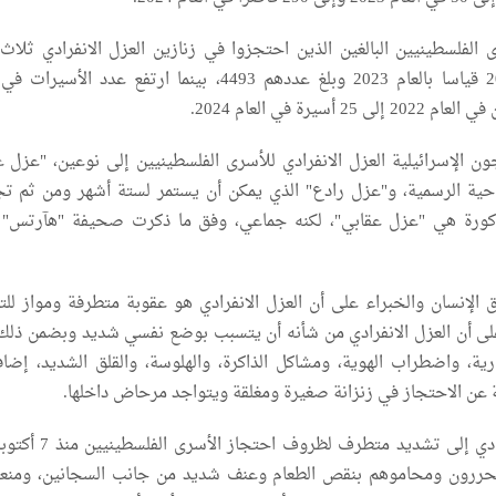
لفلسطينيين البالغين الذين احتجزوا في زنازين العزل الانفرادي ثلاث
تقريبا في العام 2024 قياسا بالعام 2023 وبلغ عددهم 4493، بينما ارتفع عدد الأ
أسيرة في العام 2024.
الإسرائيلية العزل الانفرادي للأسرى الفلسطينيين إلى نوعين، "عزل ع
من الناحية الرسمية، و"عزل رادع" الذي يمكن أن يستمر لستة أشهر ومن ثم ت
كورة هي "عزل عقابي"، لكنه جماعي، وفق ما ذكرت صحيفة "هآرتس" ا
لإنسان والخبراء على أن العزل الانفرادي هو عقوبة متطرفة ومواز للت
لى أن العزل الانفرادي من شأنه أن يتسبب بوضع نفسي شديد وبضمن ذلك 
رية، واضطراب الهوية، ومشاكل الذاكرة، والهلوسة، والقلق الشديد، إضاف
ن الاحتجاز في زنزانة صغيرة ومغلقة ويتواجد مرحاض داخلها.
ويضاف العزل الانفرادي إلى تشديد متطرف لظروف
رى محررون ومحاموهم بنقص الطعام وعنف شديد من جانب السجانين، ومنع