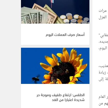
 مرات
سيرات في العزل
أسعار صرف العملات اليوم
قابي"
جديده.
ليوم،
عذيب،
زيادة
ة إلى
الطقس: ارتفاع طفيف وموجة حر
 احتجاز الأسرى الفلسطينيين منذ 7 أكتوبر العام
شديدة اعتبارا من الغد
هم من