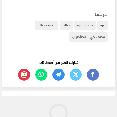
الأوسمة
غزة
قصف غزة
جباليا
قصف جباليا
قصف حي القصاصيب
شارك الخبر مع أصدقائك: