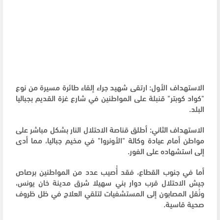
الاستهداف الأول: ارتقى شهيد جراء إلقاء طائرة مسيرة من نوع
"كواد كوبتر" قنبلة على المواطنين في شارع غزة القديم بجباليا
البلد.
الاستهداف الثاني: أطلق قناصة الاحتلال النار بشكل مباشر على
مواطن أمام عيادة وكالة "الأونروا" في مخيم جباليا، مما أدى
إلى استشهاده على الفور.
أما في جنوب القطاع، فقد أُصيب عدد من المواطنين برصاص
جيش الاحتلال قرب دوار بني سهيلا شرق مدينة خان يونس،
ونُقل المصابون إلى المستشفيات لتلقي العلاج في ظل ظروف
صحية قاسية.