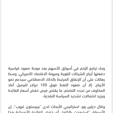
وجاء تراجع الزخم في أسواق الأسهم بعد موجة صعود قياسية
دفعتها أرباح الشركات القوية ومرونة الاقتصاد الأميركي، وسط
رهانات على أن الإنفاق المرتبط بالذكاء الاصطناعي سيدعم نمو
الأرباح. إلا أن صعود النفط فوق 100 دولار للبرميل أعاد
المخاوف من تجدد التضخم، ما يقلص فرص خفض أسعار الفائدة
ويزيد احتمالات تشديد السياسة النقدية.
وقال ديلين وو، استراتيجي الأبحاث لدى "بيبرستون غروب"، إن
الأسواق "استبعدت بالكامل أي خفض للفائدة الأميركية هذا