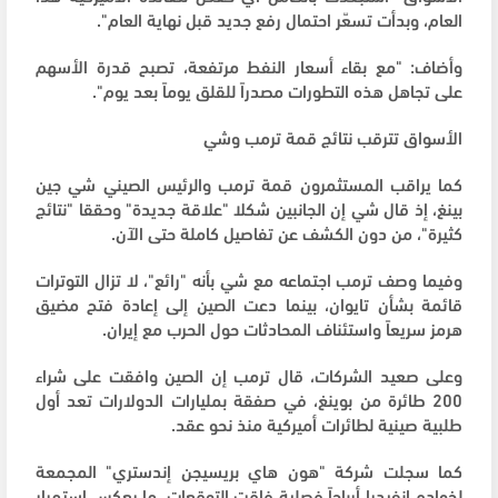
العام، وبدأت تسعّر احتمال رفع جديد قبل نهاية العام".
وأضاف: "مع بقاء أسعار النفط مرتفعة، تصبح قدرة الأسهم
على تجاهل هذه التطورات مصدراً للقلق يوماً بعد يوم".
الأسواق تترقب نتائج قمة ترمب وشي
كما يراقب المستثمرون قمة ترمب والرئيس الصيني شي جين
بينغ، إذ قال شي إن الجانبين شكلا "علاقة جديدة" وحققا "نتائج
كثيرة"، من دون الكشف عن تفاصيل كاملة حتى الآن.
وفيما وصف ترمب اجتماعه مع شي بأنه "رائع"، لا تزال التوترات
قائمة بشأن تايوان، بينما دعت الصين إلى إعادة فتح مضيق
هرمز سريعاً واستئناف المحادثات حول الحرب مع إيران.
وعلى صعيد الشركات، قال ترمب إن الصين وافقت على شراء
200 طائرة من بوينغ، في صفقة بمليارات الدولارات تعد أول
طلبية صينية لطائرات أميركية منذ نحو عقد.
كما سجلت شركة "هون هاي بريسيجن إندستري" المجمعة
لخوادم إنفيديا أرباحاً فصلية فاقت التوقعات، ما يعكس استمرار