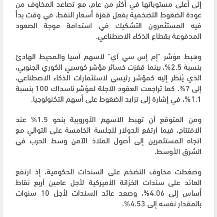
إلى أعلى مستوياتها في أكثر من عام، مع تصاعد المخاوف من
عودة الضغوط التضخمية بفعل قفزة أسعار النفط، في وقت بدأ
فيه المستثمرون التشكيك في استدامة موجة الصعود
المدفوعة بقطاع الذكاء الاصطناعي.
وهبط مؤشر "إم إس سي آي" لأسهم آسيا والمحيط الهادئ
بنسبة 2.5%، بينما قفزت خسائر مؤشر كوسبي الكوري الجنوبي،
الذي يُنظر إليه كمؤشر رئيسي لاستثمارات الذكاء الاصطناعي،
إلى 7%. كما تراجعت العقود الآجلة لمؤشر ناسداك 100 بنسبة
1.1%، في إشارة إلى تزايد الضغوط على أسهم التكنولوجيا.
ومن المتوقع أن تهبط الأسهم الأوروبية بنحو 1.5% عند
الافتتاح، فيما ارتفع الدولار للجلسة الخامسة على التوالي مع
اتجاه المستثمرين إلى أصول الملاذ الآمن وسط الحرب في
الشرق الأوسط.
وضغطت مخاوف التضخم على السندات الحكومية، إذ ارتفع
العائد على سندات الخزانة الأميركية لأجل عامين أربع نقاط
أساس إلى 4.06%، وصعد عائد السندات لأجل 10 سنوات
بالمقدار نفسه إلى 4.53%.