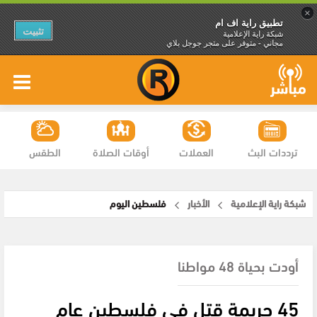
×
تطبيق راية اف ام
تثبيت
شبكة راية الإعلامية
مجاني - متوفر على متجر جوجل بلاي
ترددات البث
العملات
أوقات الصلاة
الطقس
شبكة راية الإعلامية
الأخبار
فلسطين اليوم
أودت بحياة 48 مواطنا
45 جريمة قتل في فلسطين عام