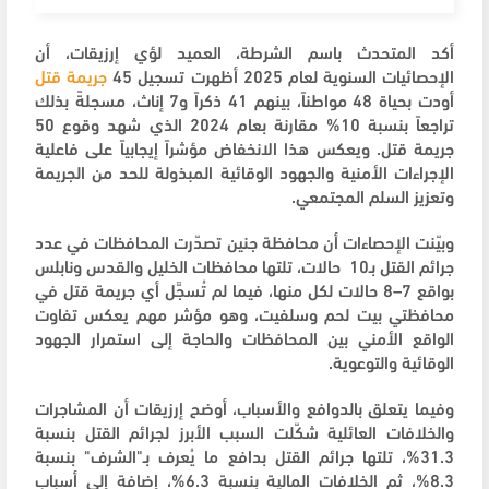
أكد المتحدث باسم الشرطة، العميد لؤي إرزيقات، أن
الإحصائيات السنوية لعام 2025 أظهرت تسجيل 45
جريمة قتل
أودت بحياة 48 مواطناً، بينهم 41 ذكراً و7 إناث، مسجلةً بذلك
تراجعاً بنسبة 10% مقارنة بعام 2024 الذي شهد وقوع 50
جريمة قتل. ويعكس هذا الانخفاض مؤشراً إيجابياً على فاعلية
الإجراءات الأمنية والجهود الوقائية المبذولة للحد من الجريمة
وتعزيز السلم المجتمعي.
وبيّنت الإحصاءات أن محافظة جنين تصدّرت المحافظات في عدد
جرائم القتل بـ10 حالات، تلتها محافظات الخليل والقدس ونابلس
بواقع 7–8 حالات لكل منها، فيما لم تُسجَّل أي جريمة قتل في
محافظتي بيت لحم وسلفيت، وهو مؤشر مهم يعكس تفاوت
الواقع الأمني بين المحافظات والحاجة إلى استمرار الجهود
الوقائية والتوعوية.
وفيما يتعلق بالدوافع والأسباب، أوضح إرزيقات أن المشاجرات
والخلافات العائلية شكّلت السبب الأبرز لجرائم القتل بنسبة
31.3%، تلتها جرائم القتل بدافع ما يُعرف بـ"الشرف" بنسبة
8.3%، ثم الخلافات المالية بنسبة 6.3%، إضافة إلى أسباب