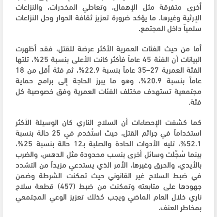
أخرى متفرقة مثل الإهمال، وتعاطي المخدرات، والنزاعات
الإرثية وغيرها، ما يؤكد ضرورة تعزيز ثقافة الحوار وحل النزاعات
سلمياً داخل المجتمع.
أما من حيث الفئات العمرية الأكثر عرضة للقتل، فقد أظهرت
البيانات أن الفئة 45 عاماً فأكثر كانت الأعلى بنسبة 25%، تلتها
الفئة العمرية 27–35 عاماً بنسبة 22.9%، ثم فئة أقل من 18
عاماً بنسبة 20.9%، وهو ما يبرز الحاجة إلى برامج حماية
مجتمعية تستهدف مختلف الفئات العمرية وفق خصوصية كل
فئة.
كما كشفت الإحصاءات أن السلاح الناري كان الوسيلة الأكثر
استخداماً في جرائم القتل، حيث استُخدم في 25 حالة بنسبة
52.1%، تليه الأدوات الحادة والصلبة بـ12 حالة بنسبة 25%،
بينما سُجِّلت وسائل أخرى بنسب محدودة مثل الدهس، والضرب
بالأيدي، والحرق وغيرها، الأمر الذي يستدعي مزيداً من التشدد
في ضبط السلاح غير القانوني حيث تمكنت الشرطة وضمن
جهودها على متابعته وتمكنت من ضبط (457) قطعة سلاح
ناري خلال العام الماضي ويجب كذلك تعزيز الوعي المجتمعي
بمخاطر العنف.