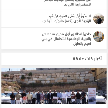
لاستمرارية التزويد
لَا يَجُوزُ أَنْ يَبْقَى المُوَاطِنُ هُوَ
الوَحِيدَ الَّذِي يَدْفَعُ فَاتُورَةَ الأَزَمَاتِ
خاص| انطلاق أول مخيم متخصص
بالتربية الإعلامية للأطفال في بني
نعيم بالخليل
أخبار ذات علاقة