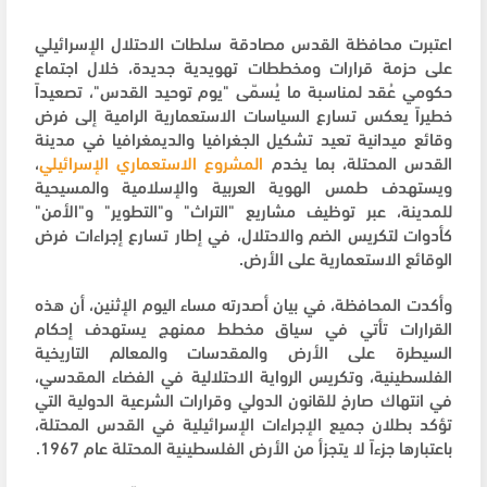
اعتبرت محافظة القدس مصادقة سلطات الاحتلال الإسرائيلي
على حزمة قرارات ومخططات تهويدية جديدة، خلال اجتماع
حكومي عُقد لمناسبة ما يُسمّى "يوم توحيد القدس"، تصعيداً
خطيراً يعكس تسارع السياسات الاستعمارية الرامية إلى فرض
وقائع ميدانية تعيد تشكيل الجغرافيا والديمغرافيا في مدينة
القدس المحتلة، بما يخدم
المشروع الاستعماري الإسرائيلي
،
ويستهدف طمس الهوية العربية والإسلامية والمسيحية
للمدينة، عبر توظيف مشاريع "التراث" و"التطوير" و"الأمن"
كأدوات لتكريس الضم والاحتلال، في إطار تسارع إجراءات فرض
الوقائع الاستعمارية على الأرض.
وأكدت المحافظة، في بيان أصدرته مساء اليوم الإثنين، أن هذه
القرارات تأتي في سياق مخطط ممنهج يستهدف إحكام
السيطرة على الأرض والمقدسات والمعالم التاريخية
الفلسطينية، وتكريس الرواية الاحتلالية في الفضاء المقدسي،
في انتهاك صارخ للقانون الدولي وقرارات الشرعية الدولية التي
تؤكد بطلان جميع الإجراءات الإسرائيلية في القدس المحتلة،
باعتبارها جزءاً لا يتجزأ من الأرض الفلسطينية المحتلة عام 1967.