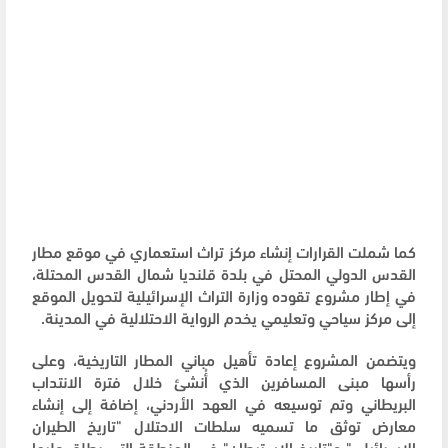
كما شملت القرارات إنشاء مركز تراث استعماري في موقع مطار
القدس الدولي المحتل في بلدة قلنديا شمال القدس المحتلة،
في إطار مشروع تقوده وزارة التراث الإسرائيلية لتحويل الموقع
إلى مركز سياحي وتعليمي يخدم الرواية الاحتلالية في المدينة.
ويتضمن المشروع إعادة تأهيل مباني المطار التاريخية، وعلى
رأسها مبنى المسافرين الذي أُنشئ خلال فترة الانتداب
البريطاني وتم توسيعه في العهد الأردني، إضافة إلى إنشاء
معارض توثق ما تسميه سلطات الاحتلال "تاريخ الطيران
الإسرائيلي" و"تاريخ الاستيطان" في المنطقة التي يطلق عليها