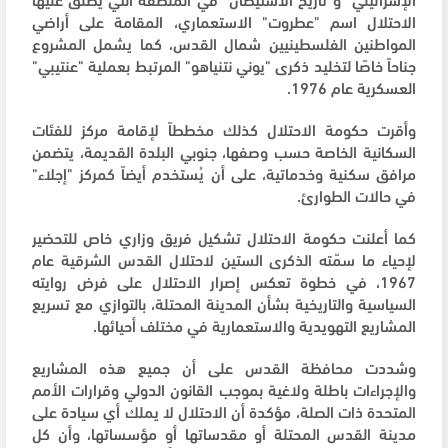
الاحتلال اسم "عطروت" الاستعماري، المقامة على أراضي
المواطنين الفلسطينيين شمال القدس، كما يشمل المشروع
جناحاً خاصًا لتخليد ذكرى "يوني نتنياهو" المرتبط بعملية "عنتيبي"
العسكرية عام 1976.
وأقرت حكومة الاحتلال كذلك مخططاً لإقامة مركز للفئات
السكانية الخاصة حسب وصفها، جنوبي البلدة القديمة، يتضمن
مرافق سكنية وخدماتية، على أن يُستخدم أيضاً كمركز "إجلاء"
في حالات الطوارئ.
كما أعلنت حكومة الاحتلال تشكيل فريق وزاري خاص للتحضير
لإحياء ما سمّته الذكرى الستين لاحتلال القدس الشرقية عام
1967، في خطوة تعكس إصرار الاحتلال على فرض روايته
السياسية والتاريخية بشأن المدينة المحتلة، بالتوازي مع تسريع
المشاريع التهويدية والاستعمارية في مختلف أحيائها.
وشددت محافظة القدس على أن جميع هذه المشاريع
والإجراءات باطلة ولاغية بموجب القانون الدولي وقرارات الأمم
المتحدة ذات الصلة، مؤكدة أن الاحتلال لا يملك أي سيادة على
مدينة القدس المحتلة أو مقدساتها أو مؤسساتها، وأن كل