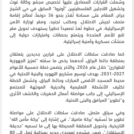
وشملت القرارات المصادق عليها تخصيص مجمّع وكالة غوث
وتشغيل اللاجئين الفلسطينيين "أونروا" السابق في حي الشيخ
جراح، المقام على مساحة تُقدّر بنحو 36 دونماً، لصالح إقامة
متحف لجيش الاحتلال، ومكتب تجنيد، ومقر لوزارة الأمن
الإسرائيلية، في خطوة تُعدّ تصعيداً خطيراً يستهدف تحويل مقر
تابع للأمم المتحدة ويتمتع بحصانات وامتيازات دولية إلى
منشآت عسكرية وأمنية إسرائيلية.
كما صادقت سلطات الاحتلال على قرارين جديدين يتعلقان
بمنطقة حائط البراق، أحدهما يخص ما سمّته "تعزيز الجهوزية
للطوارئ" خلال عام 2026، والآخر يتضمن خطة خمسية للأعوام
2027-2031، بهدف توسيع مشاريع التهويد والبنية التحتية في
محيط المسجد الأقصى المبارك وحائط البراق، وتشمل الخطة
تكثيف الأنشطة التعليمية والدينية الموجّهة للمجتمع
الإسرائيلي، إلى جانب مواصلة أعمال الحفريات والكشف الأثري
و"تطوير" المرافق والبنى التحتية.
وفي سياق متصل، صادقت سلطات الاحتلال على مواصلة
تطوير ما تُسمّيه "بركة ماميلا"، في إشارة إلى "بركة مأمن الله"
التاريخية، وتحويل المنطقة المحيطة بها إلى ما تسميه "حديقة
الاستقلال"، ضمن مشروع تهويدي جديد بميزانية تصل إلى 80