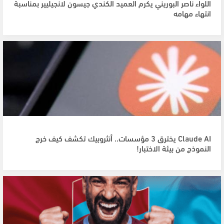
اللواء ناصر البوريني يكرم العميد الكندي جيسون لانجيليير بمناسبة
انتهاء مهامه
Claude AI يخترق 3 مؤسسات.. أنثروبيك تكشف كيف خرج
النموذج من بيئة الاختبار!