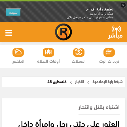
×
تطبيق راية اف ام
تثبيت
شبكة راية الإعلامية
مجاني - متوفر على متجر جوجل بلاي
ترددات البث
العملات
أوقات الصلاة
الطقس
شبكة راية الإعلامية
الأخبار
فلسطين 48
اشتباه بقتل وانتحار
العثور على جثتي رجل وامرأة داخل