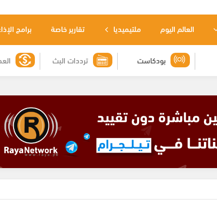
العالم اليوم
ملتيميديا
تقارير خاصة
برامج الإذا
بودكاست
ترددات البث
العم