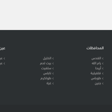
المحافظات
عين
القدس
الخليل
عي
رام الله
بيت لحم
عي
أريحا
سلفيت
قلقيلية
نابلس
طوباس
طولكرم
جنين
غزة