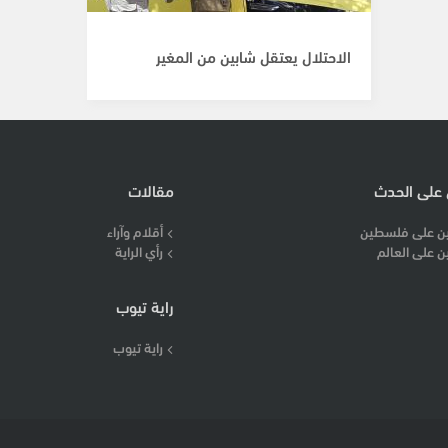
الاحتلال يعتقل شابين من المغير
 على الحدث
مقالات
ن على فلسطين
أقلام وآراء
ن على العالم
رأي الراية
راية تيوب
راية تيوب