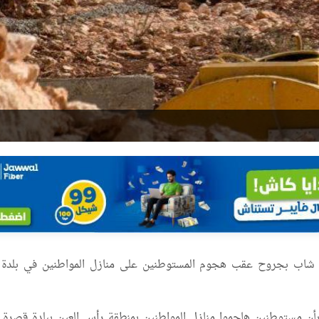
 شاب بجروح عقب هجوم المستوطنين على منازل المواطنين في بلدة
بأن مستوطنين هاجموا منازل المواطنين بمنطقة رأس العين ببلدة قصرة