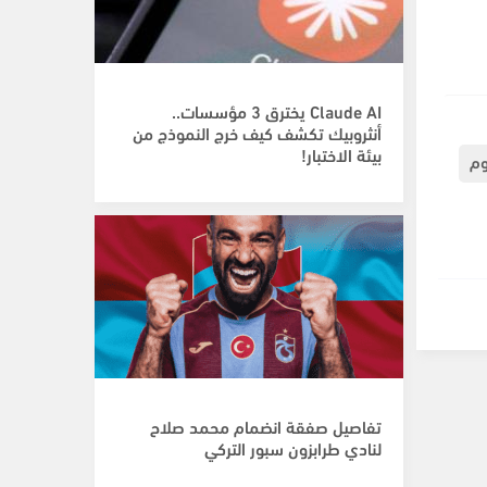
Claude AI يخترق 3 مؤسسات..
أنثروبيك تكشف كيف خرج النموذج من
بيئة الاختبار!
وم
تفاصيل صفقة انضمام محمد صلاح
لنادي طرابزون سبور التركي