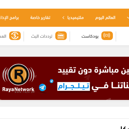
العالم اليوم
ملتيميديا
تقارير خاصة
برامج الإذا
بودكاست
ترددات البث
العم
يكل