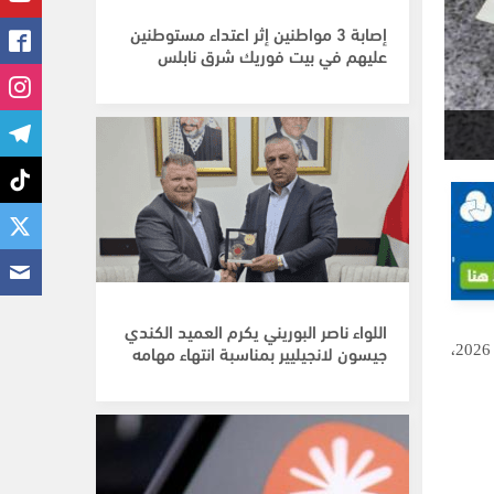
إصابة 3 مواطنين إثر اعتداء مستوطنين
عليهم في بيت فوريك شرق نابلس
اللواء ناصر البوريني يكرم العميد الكندي
مقابل الشيكل في فلسطين صباح اليوم الاثنين 1 حزيران \ يونيو 2026،
جيسون لانجيليير بمناسبة انتهاء مهامه