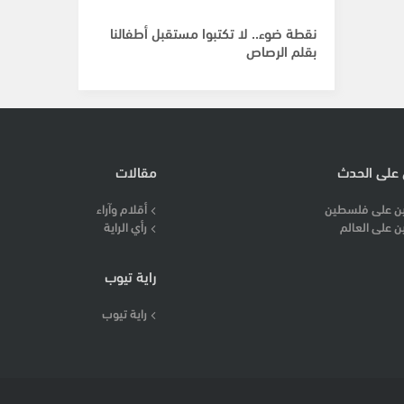
نقطة ضوء.. لا تكتبوا مستقبل أطفالنا
بقلم الرصاص
 على الحدث
مقالات
ن على فلسطين
أقلام وآراء
ن على العالم
رأي الراية
راية تيوب
راية تيوب