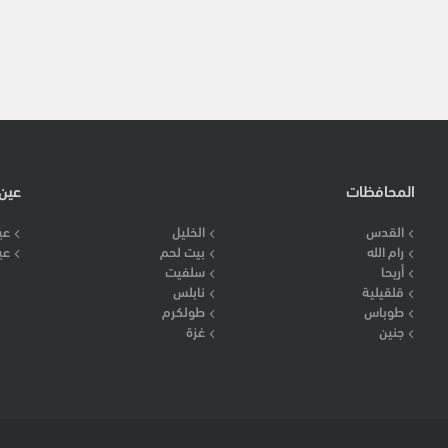
المحافظات
عين
القدس
الخليل
عي
رام الله
بيت لحم
عي
أريحا
سلفيت
قلقيلية
نابلس
طوباس
طولكرم
جنين
غزة