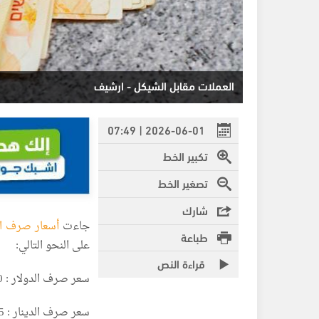
العملات مقابل الشيكل - ارشيف
2026-06-01 | 07:49
تكبير الخط
تصغير الخط
شارك
جاءت
أسعار صرف ا
طباعة
على النحو التالي:
قراءة النص
سعر صرف الدولار : 2:80 شيكل
سعر صرف الدينار : 3:95 شيكل