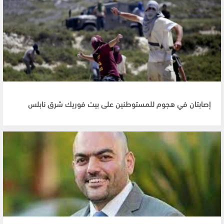
إصابتان في هجوم للمستوطنين على بيت فوريك شرق نابلس