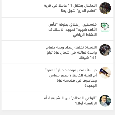
الاحتلال يعتقل 11 عاملا في قرية
"خشم الدرج" شرق يطا
فلسطين.. إطلاق بطولة "كأس
الألف شهيد" تمهيدا لاستئناف
النشاط الرياضي
التنمية: تكلفة إعداد وجبة طعام
واحدة لعائلة في شمال غزة تبلغ
141 شيكلاً
دراسة تقدير موقف: خيار "العفو"
أم البنية الكامنة؟ مصير حماس
وعناصرها في هندسة غزة
الجديدة
"الرباعي المظلم" بين التشريعية أم
الرئاسية أولًا؟