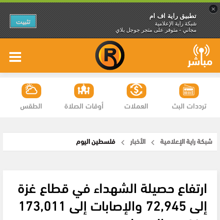
×
تطبيق راية اف ام
تثبيت
شبكة راية الإعلامية
مجاني - متوفر على متجر جوجل بلاي
ترددات البث
العملات
أوقات الصلاة
الطقس
شبكة راية الإعلامية
الأخبار
فلسطين اليوم
ارتفاع حصيلة الشهداء في قطاع غزة
إلى 72,945 والإصابات إلى 173,011