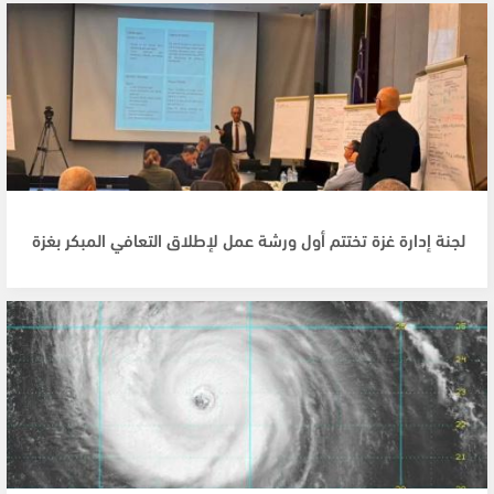
لجنة إدارة غزة تختتم أول ورشة عمل لإطلاق التعافي المبكر بغزة