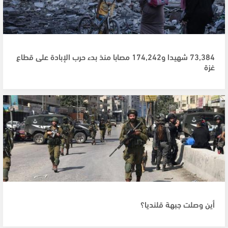
73,384 شهيدا و174,242 مصابا منذ بدء حرب الإبادة على قطاع
غزة
أين وصلت جبهة قلنديا؟