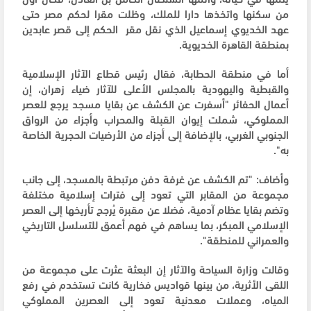
من سكنها واتخذها دارا للملك، وظلت مقرا لحكم مصر حتى
عهد الخديوي إسماعيل الذي نقل مقر الحكم إلى قصر عابدين
⁠بمنطقة القاهرة الخديوية.
أما في منطقة الحطابة، فقال رئيس قطاع الآثار الإسلامية
والقبطية واليهودية بالمجلس الأعلى للآثار ضياء زهران، إن
أعمال الحفائر "أسفرت عن الكشف عن بقايا مسجد يرجع للعصر
⁠المملوكي، شملت إيوان القبلة والمحراب وأجزاء من الرواق
الجنوبي الغربي، بالإضافة إلى أجزاء من الأرضيات الحجرية الخاصة
به".
وأضاف: "تم الكشف عن ⁠غرفة دفن مرتبطة بالمسجد، إلى جانب
مجموعة من المقابر التي تعود إلى فترات إسلامية مختلفة
وتضم بقايا عظام آدمية، فضلا عن مقبرة يُرجح تأريخها إلى العصر
الإسلامي المبكر، بما يساهم في فهم ​أعمق للتسلسل التاريخي
والعمراني للمنطقة".
وقالت وزارة السياحة والآثار ⁠إن البعثة عثرت على مجموعة من
اللقى الأثرية، ​من بينها قواديس فخارية كانت تستخدم في رفع
المياه، وعملات معدنية تعود إلى العصرين المملوكي