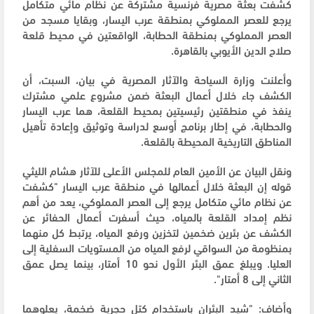
كشفت بعثة مصرية فرنسية مشتركة عن نظام مائي متكامل
يرجع ​للعصر المملوكي بمنطقة عرب اليسار، وبقايا مسجد من
العصر المملوكي بمنطقة الحطابة، الواقعتين في محيط قلعة
صلاح الدين الأيوبي بالقاهرة.
وأعلنت وزارة السياحة والآثار المصرية في بيان، السبت، ​أن
الكشف جاء خلال أعمال البعثة ضمن مشروع علمي مشترك
⁠ينفذ في منطقتين رئيسيتين بمحيط القلعة، هما عرب اليسار
والحطابة، في إطار برنامج أوسع لدراسة وتوثيق وإعادة تأهيل
المناطق التاريخية المحيطة بالقلعة.
ونقل البيان عن الأمين العام للمجلس الأعلى للآثار هشام الليثي
قوله إن البعثة خلال أعمالها في منطقة عرب اليسار "كشفت
عن نظام مائي متكامل يرجع إلى العصر المملوكي، يعد من أهم
نظم إمداد القلعة بالمياه، حيث أسفرت أعمال الحفائر عن
الكشف عن ​بئرين ضخمين لتخزين ورفع المياه، يرتبط كل منهما
بمنظومة من السواقي لرفع المياه من المستويات السفلية إلى
العليا. ويبلغ عمق البئر الأول نحو 10 أمتار، بينما يصل عمق
الثاني ‌إلى 8 أمتار".
وأضاف: "شيد البئران باستخدام كتل حجرية ضخمة، يعلوهما