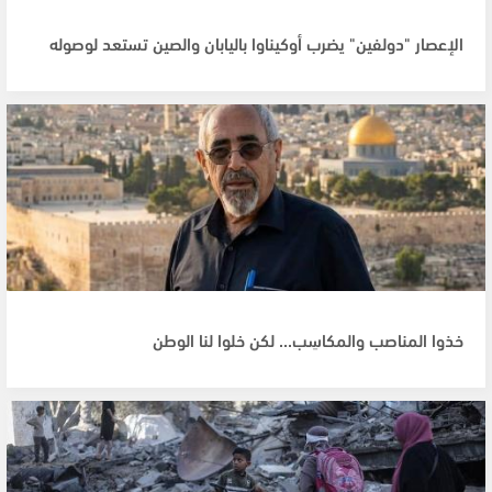
الإعصار "دولفين" يضرب أوكيناوا باليابان والصين تستعد لوصوله
خذوا المناصب والمكاسِب... لكن خلوا لنا الوطن