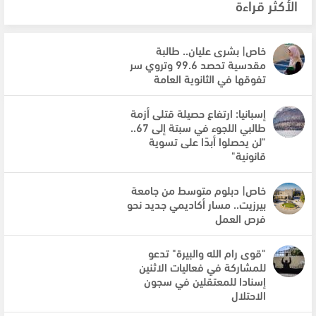
الأكثر قراءة
خاص| بشرى عليان.. طالبة
مقدسية تحصد 99.6 وتروي سر
تفوقها في الثانوية العامة
إسبانيا: ارتفاع حصيلة قتلى أزمة
طالبي اللجوء في سبتة إلى 67..
"لن يحصلوا أبدًا على تسوية
قانونية"
خاص| دبلوم متوسط من جامعة
بيرزيت.. مسار أكاديمي جديد نحو
فرص العمل
"قوى رام الله والبيرة" تدعو
للمشاركة في فعاليات الاثنين
إسنادا للمعتقلين في سجون
الاحتلال