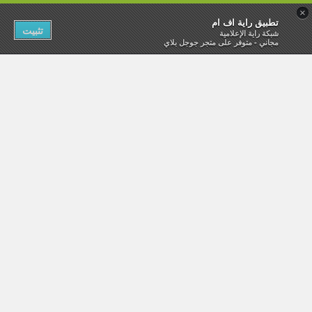
×
تطبيق راية اف ام
تثبيت
شبكة راية الإعلامية
مجاني - متوفر على متجر جوجل بلاي