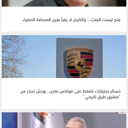
فتح ليست البعث… والتاريخ لا يُقرأ بعين الصحافة الصفراء
خسائر بمليارات تضغط على فولكس فاجن.. بورش تحذر من
"مفترق طرق تاريخي"