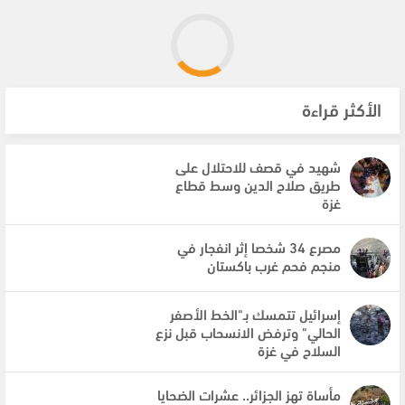
الأكثر قراءة
شهيد في قصف للاحتلال على
طريق صلاح الدين وسط قطاع
غزة
مصرع 34 شخصا إثر انفجار في
منجم فحم غرب باكستان
إسرائيل تتمسك بـ"الخط الأصفر
الحالي" وترفض الانسحاب قبل نزع
السلاح في غزة
مأساة تهز الجزائر.. عشرات الضحايا