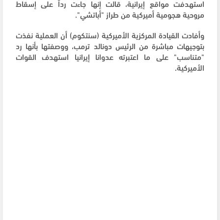
استهدفت مواقع إيرانية، قالت إنها جاءت رداً على إسقاط
مروحية هجومية أميركية من طراز "أباتشي".
وأفادت القيادة المركزية الأميركية (سنتكوم) أن العملية نفذت
بتوجيهات مباشرة من الرئيس دونالد ترمب، ووصفتها بأنها رد
"متناسب" على ما اعتبرته عدوانا إيرانيا استهدف القوات
الأميركية.