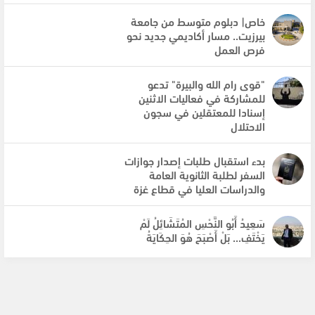
خاص| دبلوم متوسط من جامعة
بيرزيت.. مسار أكاديمي جديد نحو
فرص العمل
"قوى رام الله والبيرة" تدعو
للمشاركة في فعاليات الاثنين
إسنادا للمعتقلين في سجون
الاحتلال
بدء استقبال طلبات إصدار جوازات
السفر لطلبة الثانوية العامة
والدراسات العليا في قطاع غزة
سَعِيدُ أَبُو النَّحْسِ المُتَشَائِلُ لَمْ
يَخْتَفِ... بَلْ أَصْبَحَ هُوَ الحِكَايَةُ