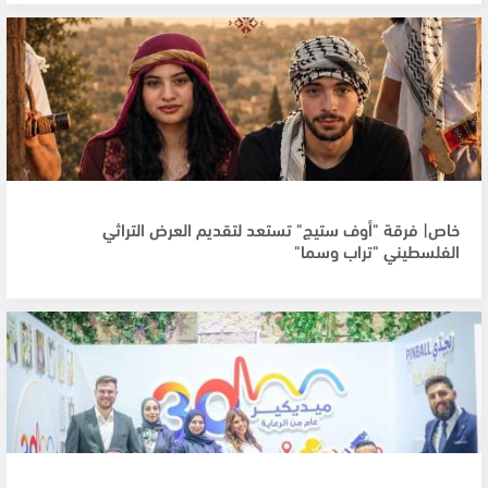
خاص| فرقة "أوف ستيج" تستعد لتقديم العرض التراثي
الفلسطيني "تراب وسما"