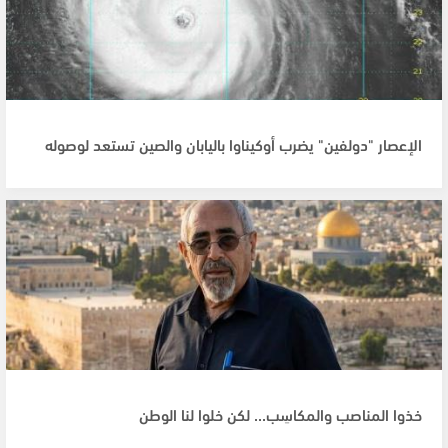
الإعصار "دولفين" يضرب أوكيناوا باليابان والصين تستعد لوصوله
خذوا المناصب والمكاسِب... لكن خلوا لنا الوطن