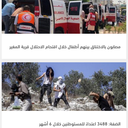
مصابون بالاختناق بينهم أطفال خلال اقتحام الاحتلال قرية المغير
الضفة: 3488 اعتداءً للمستوطنين خلال 6 أشهر