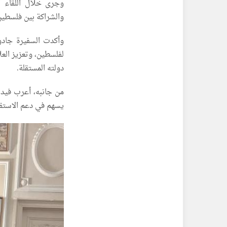
وجرى خلال اللقاء ا
والشراكة بين فلسطين 
وأكدت السفيرة جادو
لفلسطين، وتعزيز العل
دولته المستقلة.
من جانبه، أعرب فيدل
يسهم في دعم الاستقر