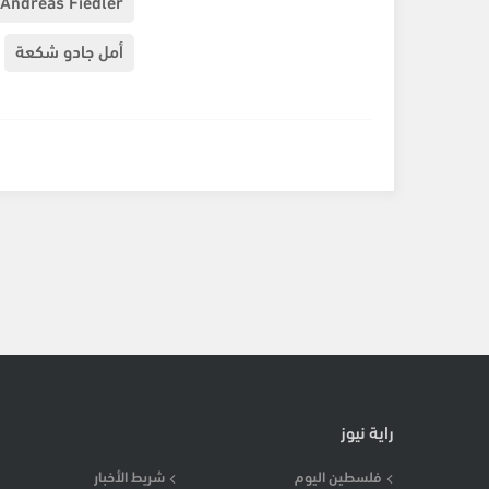
Andreas Fiedler
أمل جادو شكعة
راية نيوز
فلسطين اليوم
شريط الأخبار