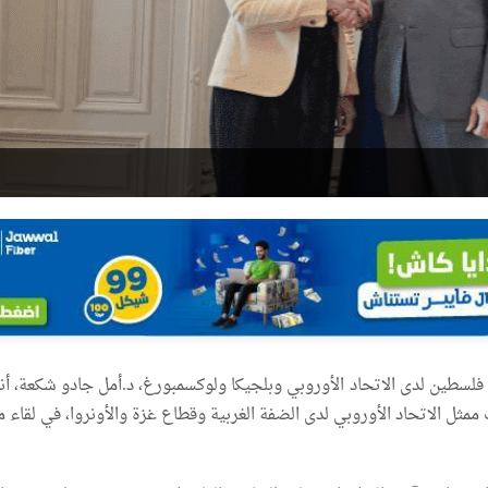
فلسطين لدى الاتحاد الأوروبي وبلجيكا ولوكسمبورغ، د.أمل جادو شكعة، أ
مثل الاتحاد الأوروبي لدى الضفة الغربية وقطاع غزة والأونروا، في لقاء 