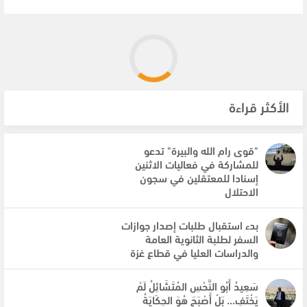
الأكثر قراءة
"قوى رام الله والبيرة" تدعو
للمشاركة في فعاليات الاثنين
إسنادا للمعتقلين في سجون
الاحتلال
بدء استقبال طلبات إصدار جوازات
السفر لطلبة الثانوية العامة
والدراسات العليا في قطاع غزة
سَعِيدُ أَبُو النَّحْسِ المُتَشَائِلُ لَمْ
يَخْتَفِ... بَلْ أَصْبَحَ هُوَ الحِكَايَةُ