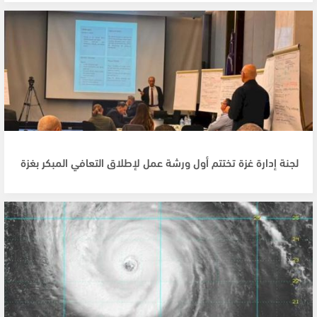
لجنة إدارة غزة تختتم أول ورشة عمل لإطلاق التعافي المبكر بغزة