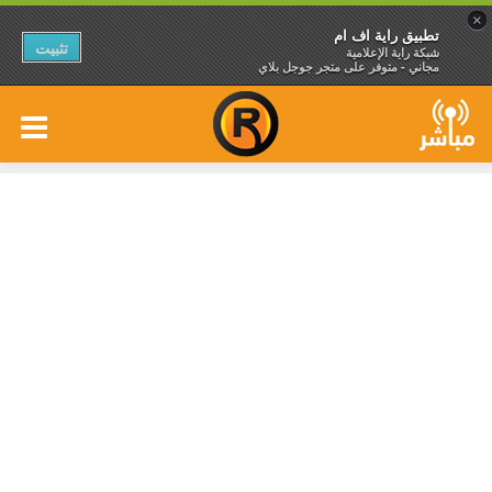
×
تطبيق راية اف ام
تثبيت
شبكة راية الإعلامية
مجاني - متوفر على متجر جوجل بلاي