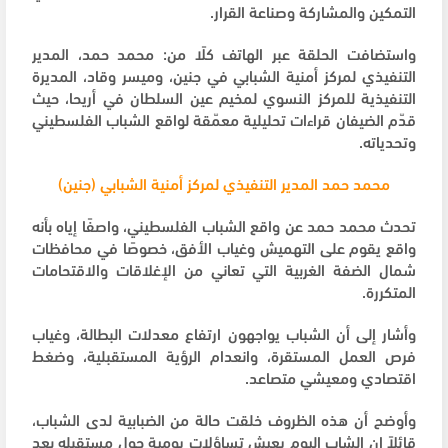
التمكين والمشاركة وصناعة القرار.
واستضافت الحلقة عبر الهاتف كلًا من: محمد حمد، المدير
التنفيذي لمركز أمنية الشبابي في جنين، وميسر وقاد، المديرة
التنفيذية للمركز النسوي لمخيم عين السلطان في أريحا، حيث
قدّم الضيفان قراءات تحليلية معمّقة لواقع الشباب الفلسطيني
وتحدياته.
محمد حمد المدير التنفيذي لمركز أمنية الشبابي (جنين)
تحدث محمد حمد عن واقع الشباب الفلسطيني، واصفًا إياه بأنه
واقع يقوم على التهميش وغياب الأفق، خصوصًا في محافظات
شمال الضفة الغربية التي تعاني من الإغلاقات والاقتحامات
المتكررة.
وأشار إلى أن الشباب يواجهون ارتفاع معدلات البطالة، وغياب
فرص العمل المستقرة، وانعدام الرؤية المستقبلية، وضغط
اقتصادي ومعيشي متصاعد.
وأوضح أن هذه الظروف خلقت حالة من الضبابية لدى الشباب،
قائلاً إن الشاب اليوم يعيش تساؤلات يومية حول مستقبله بعد