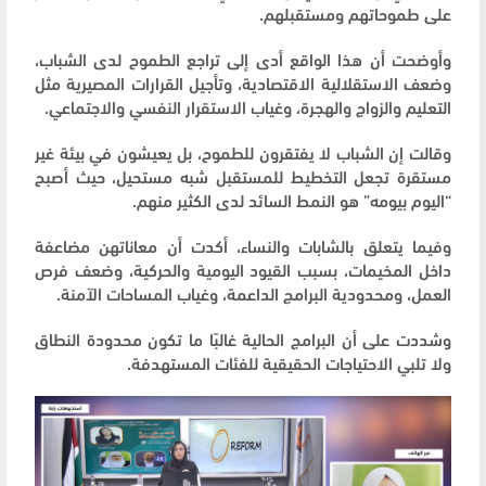
على طموحاتهم ومستقبلهم.
وأوضحت أن هذا الواقع أدى إلى تراجع الطموح لدى الشباب،
وضعف الاستقلالية الاقتصادية، وتأجيل القرارات المصيرية مثل
التعليم والزواج والهجرة، وغياب الاستقرار النفسي والاجتماعي.
وقالت إن الشباب لا يفتقرون للطموح، بل يعيشون في بيئة غير
مستقرة تجعل التخطيط للمستقبل شبه مستحيل، حيث أصبح
“اليوم بيومه” هو النمط السائد لدى الكثير منهم.
وفيما يتعلق بالشابات والنساء، أكدت أن معاناتهن مضاعفة
داخل المخيمات، بسبب القيود اليومية والحركية، وضعف فرص
العمل، ومحدودية البرامج الداعمة، وغياب المساحات الآمنة.
وشددت على أن البرامج الحالية غالبًا ما تكون محدودة النطاق
ولا تلبي الاحتياجات الحقيقية للفئات المستهدفة.