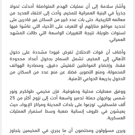
وأشار سلامة إلى أن عمليات الهدم المتواصلة أحدثت تحولا
جذرياً في البنية العمرانية للمخيم، وأدت إلى اختفاء العديد من
معالمه التاريخية، حتى بات عدد كبير من السكان غير قادرين على
تحديد مواقع منازلهم أو التعرف على الأحياء التي عاشوا فيها
لسنوات طويلة، نتيجة التغييرات الواسعة التي طالت المشهد
العمراني.
وأضاف أن قوات الاحتلال تفرض قيودا مشددة على دخول
الأهالي إلى المخيم، تشمل السماح بدخول أعداد محدودة
فقط، وإخضاع المواطنين لتفتيش دقيق، ومصادرة الهواتف
المحمولة، ومنع التصوير، فضلا عن منع عدد من السكان من
الدخول بذريعة الدواعي الأمنية.
ووفق معطيات محلية وحقوقية، فإن مخيمي طولكرم ونور
شمس يواجهان حملة تدمير واسعة أدت إلى نزوح أكثر من 25
ألف فلسطيني، توزعوا على بلدات المدينة ومراكز الإيواء، حيث
يعيشون في ظروف إنسانية صعبة وسط استمرار العمليات
العسكرية.
ويرى مسؤولون ومختصون أن ما يجري في المخيمين يتجاوز