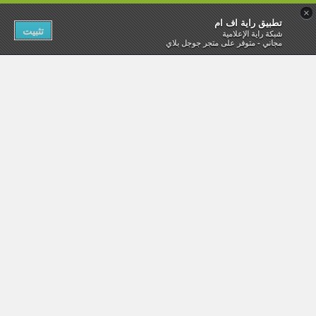
×
تطبيق راية اف ام
تثبيت
شبكة راية الإعلامية
مجاني - متوفر على متجر جوجل بلاي