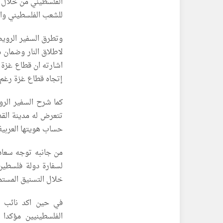
الفلسطيني من خلال تج
للشعب الفلسطيني واس
وتطرق السفير الرويض
لاطلاق النار وضمان د
اشارته ان قطاع غزة ج
إتجاه قطاع غزة رغم ا
كما شرح السفير الرو
تتعرض له مدينة الق
حساب هويتها العربية 
من جانبه توجه سعادة
لسفارة دولة فلسطين
خلال التسنيق المستمر
في حين اكد نائب ر
الفلسطينيين مؤكدا م