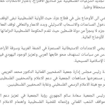
ديد الشرعيات الفلسطينية عبر صناديق الاقتراع، باعتبار الانتخابات حقا 
تحقاقا وطنيا.
ي الى الأوضاع على في قطاع غزة، حيث الأولية الفلسطينية تبقى الوقف ا
خول المساعدات والانسحاب الاسرئيلي وبدء الاعمار والتعافي لوقف المعانا
زء لا يتجزأ من دولة فلسطين حيث تقدم الحكومة الفلسطينية التزاماتها ال
لأوضاع المالية.
يضي الاعتداءات الاستيطانية المستمرة في الضفة الغربية وسرقة الأراض
دس من سياسات تستهدف محو طابعها العربي وتعزيز الوجود اليهودي فيه
الإسلامية المسيحية.
 رئيس مجلس إدارة جمعية الصفحيين العُمانية الدكتور محمد العريمي ب
 مستعرضها مساهمات الجمعية في دعم الاعلام والصحفيين الفلسطيني
 مع هيئة الاعلام الرسمي الفلسطيني ونقابة الصحفيين الفلسطينيين.
ئيس الجمعية سعادة سالم الجهوري رؤية الجمعية في تعزيز دعم ال
واقف الشعب العُماني وإنتمائه للقضية الفلسطينية واهتمام الاعلام الع