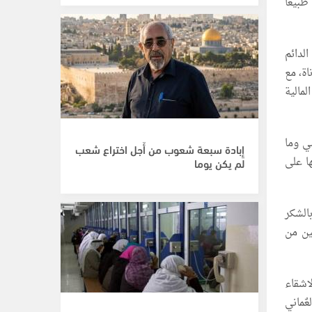
طبيعا
لدائم
ة، مع
مالية
ي وما
إِبادة سبعة شعوب من أَجل اختراع شعب
ا على
لم يكن يوما
الشكر
ين من
اشقاء
ٌماني