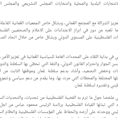
انتخابات البلدية والمحلية وانتخابات المجلس التشريعي والمجلس ا
عزيز الشراكة مع المجتمع العُماني، وبشكل خاص الجمعيات العٌمانية الفاعل
 تلعبه من دور في ابراز الاعتداءات على الاعلام والصحفيين الفلسط
ات الفلسطينية على المستوى الدولي وبشكل خاص من خلال اتحاد الص
 في بداية اللقاء على المحددات العامة للسياسية العُمانية في تعزيز الأمن 
ن الجوار واحترام القانون الدولي، والثقة التي تحظى بها السلطنة والدور
ات وخفض التصعيد، وأشاد بدعم سلطنة عُمان وموقفها الثابت من ا
لها المختلفة والمحطات التي مرت بها، وما يقدم من دعم سياسي وتنموي
يني وتقديره لسلطنة عٌمان.
ي ملخصا حول ما ترم به القضية الفلسطينية من تحديات، والتحديات الس
د التي تبذلها القيادة الفلسطينية برئاسة الرئيس محمود عباس من اجل 
ني ووحدته على أرضه والحفاظ على المؤسسات الفلسطينية والنظام ال