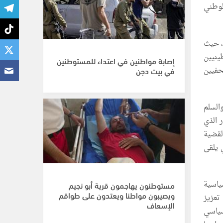
لوطني
ة، حيث
ينيين
إصابة مواطنين في اعتداء للمستوطنين
حفيين
في بيت دجن
والسلم
 الذي
لقضية
 يلقى
ياسية
مستوطنون يهاجمون قرية أبو نجيم
ويصيبون مواطنا ويعتدون على طواقم
تعزيز
الإسعاف
سياسي