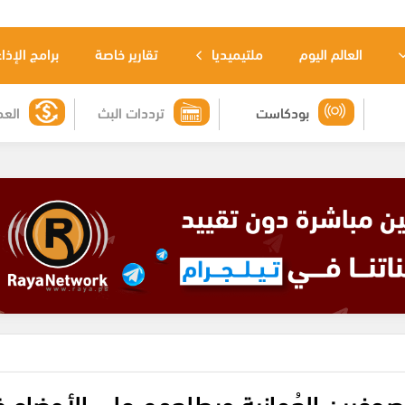
العالم اليوم
ملتيميديا
تقارير خاصة
برامج الإذا
بودكاست
ترددات البث
العم
صحفيين العُمانية ويطلعهم على الأوضاع 