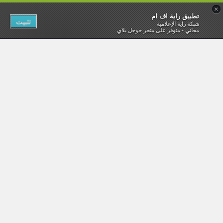
×
تطبيق راية اف ام
تثبيت
شبكة راية الإعلامية
مجاني - متوفر على متجر جوجل بلاي