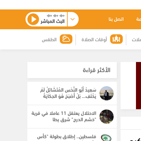
عة
اتصل بنا
البث المباشر
لات
أوقات الصلاة
الطقس
الأكثر قراءة
سَعِيدُ أَبُو النَّحْسِ المُتَشَائِلُ لَمْ
يَخْتَفِ... بَلْ أَصْبَحَ هُوَ الحِكَايَةُ
الاحتلال يعتقل 11 عاملا في قرية
"خشم الدرج" شرق يطا
فلسطين.. إطلاق بطولة "كأس
كيم