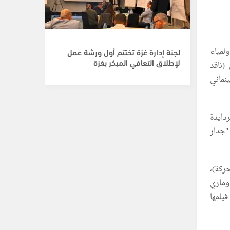
لمياء
لجنة إدارة غزة تختتم أول ورشة عمل
لإطلاق التعافي المبكر بغزة
(ناقد
نمائي
دايدة
"جدار
ركة)،
وماري
يلمها