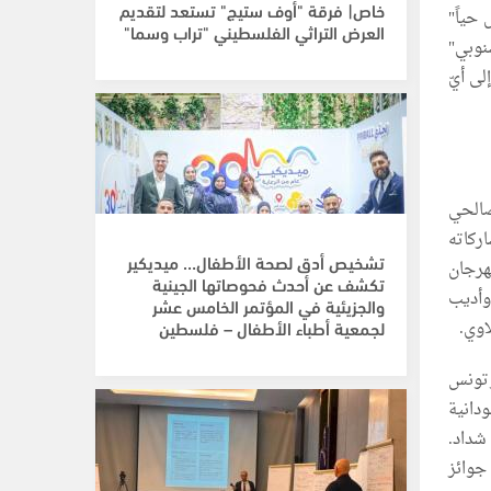
خاص| فرقة "أوف ستيج" تستعد لتقديم
 حياً"
العرض التراثي الفلسطيني "تراب وسما"
نوبي"
لى أيّ
صالحي
 مشاركاته
تشخيص أدق لصحة الأطفال… ميديكير
هرجان
تكشف عن أحدث فحوصاتها الجينية
وأديب
والجزيئية في المؤتمر الخامس عشر
اوي.
لجمعية أطباء الأطفال – فلسطين
 وتونس
دانية
شداد.
جوائز