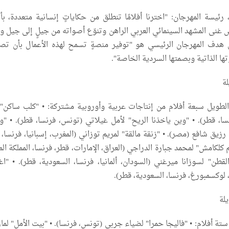
رئيسة المهرجان: "اخترنا أفلامًا تنطلق من حكاياتٍ إنسانية متعددة، بأ
غنى المشهد السينمائي العربي الراهن وتنوّع أصواته من جيلٍ إلى جيل ومن
ن هدف المهرجان الرئيسي هو "توفير منصةٍ تسمح لهذه الأعمال بأن تص
ها الذاتية وبصمتها السردية الخاصة".
لة
الطويل سبعة أفلام من إنتاجات عربية وأوروبية مشتركة: •⁠ ⁠"كلب ساكن" 
ا، قطر). •⁠ ⁠"وين ياخذنا الريح" لأمل غيلاتي (تونس، فرنسا، قطر). •⁠ ⁠"و
زيق شافع (مصر). •⁠ ⁠"زنقة مالقة" لمريم توزاني (المغرب، إسبانيا، فرنسا، أل
 حلم كلكامش" لمحمد جبارة الدراجي (العراق، الإمارات، قطر، فرنسا، المملكة ال
 القطن" لسوزانا ميرغني (السودان، ألمانيا، فرنسا، السعودية، قطر). •⁠ ⁠"ا
لوكسمبورغ، فرنسا، السعودية، قطر).
يلة
ستة أفلام: •⁠ ⁠"فاليجا حمرا" لضياء جربي (تونس، فرنسا). •⁠ ⁠"بيت الأمل" لما