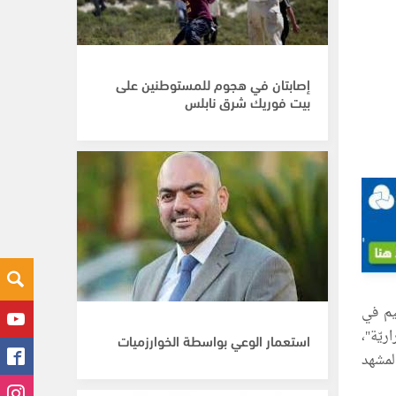
إصابتان في هجوم للمستوطنين على
بيت فوريك شرق نابلس
يم في
والاستمراريّة"،
استعمار الوعي بواسطة الخوارزميات
لمشهد