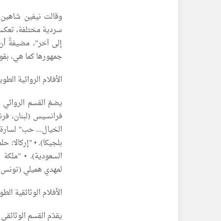
وقالت نيفين شاهين، 
سردية مختلفة، تعكس 
إلى آخر"، مضيفةً أ
جمهورها كما هي، بقوت
الأفلام الروائية الطوي
يضمّ القسم الروائي 
فرانسيس (لبنان، فرنس
الخيال... حب" لسارة ر
بلجيكا). •⁠ ⁠"إركالا:
السعودية). •⁠ ⁠"ملكة
لمهدي هميلي (تونس، 
الأفلام الوثائقية الطو
يقدّم القسم الوثائقي 