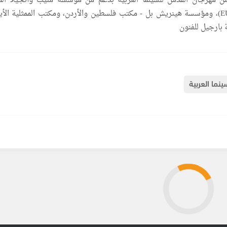
من مهرجان القدس للسينما العربية بدعم من مؤسسة منيب وأنجيلا ال
والاتحاد الأوروبي (EU)، ومؤسسة هينريش بل - مكتب فلسطين والأردن، ومكتب الممثلية الأ
 بارجيل للفنون
نما العربية