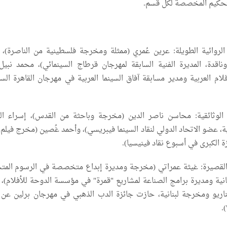
لتحكيم المخصصة لكل قسم.
الروائية الطويلة: عرين عُمري (ممثلة ومخرجة فلسطينية من الناصرة)، و
وناقدة، المديرة الفنية السابقة لمهرجان قرطاج السينمائي)، محمد نبيل 
لام العربية ومدير مسابقة آفاق السينما العربية في مهرجان القاهرة السي
 الوثائقية: محاسن ناصر الدين (مخرجة وباحثة من القدس)، إسراء الر
، عضو الاتحاد الدولي لنقاد السينما فيبريسي)، وأحمد غُصين (مخرج فيلم 
ة الكبرى في أسبوع نقاد فينيسيا).
 القصيرة: غيثة عمراتي (مخرجة ومديرة إبداع متخصصة في الرسوم المتح
نانية ومديرة برامج الصناعة لمشاريع "قمرة" في مؤسسة الدوحة للأفلام)، 
اريو ومخرجة لبنانية، حازت جائزة الدب الذهبي في مهرجان برلين عن ف
.