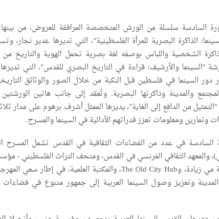
رة السادسة سلسلة من الورش المتخصصة المرافقة للعروض، من بينها
سينما: الذاكرة البصرية للمرأة الفلسطينية"، التي تديرها غدير نجار، وت
لذاكرة الشخصية واللباس بوصفه لغة بصرية تحمل الهوية والتاريخ من 
ة "السينما والأرشيف: قراءة في التاريخ البصري للقدس"، التي تديرها
دور السينما في فلسطين قبل النكبة من خلال الصور والوثائق التاريخي
جتمع والمدينة وذاكرتها البصرية. وتُعقد إلى جانب هاتين الورشتين
"التمثيل من الدافع إلى الغاية"، يديرها الممثل أشرف برهوم على مدار ثلاثة
ات وتمارين ومعلومات تعزز قدراتهم الأدائية في السينما والمسرح.
ة السادسة في عدد من الفضاءات الثقافية في القدس تشمل المسرح ا
)، والمعهد الثقافي الفرنسي في القدس، ومتحف التراث الفلسطيني - مؤسس
الطفل العربي، ومكتبة مي زيادة، وThe Old City Hub، والمكتبة العلمية، في إطار سعي 
دينة وتعزيز وصول السينما العربية إلى جمهور متنوع في فضاءات ث