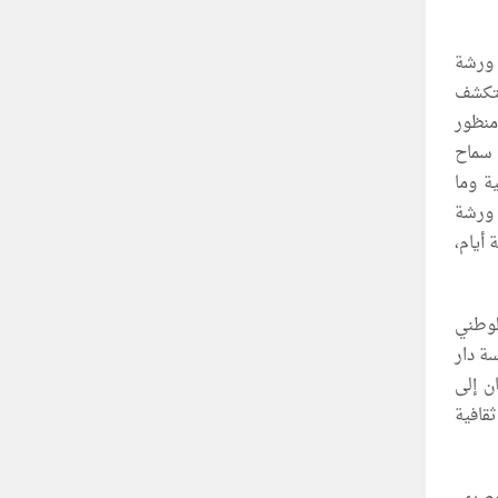
 ورشة
ستكشف
منظور
 سماح
ة وما
 ورشة
 أيام،
لوطني
ة دار
المهرجان إلى
قافية