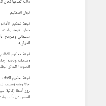
مالية تمنحها لجان ا
لجان التحكيم
لجنة تحكيم الأفلام 
بلقايد قيقة (باحثة 
سينمائي ومبرمج الأف
الدولي).
لجنة تحكيم الأفلام
(صحفية وناقدة أردنية
الصوت" الحائز الجائز
لجنة تحكيم الأفلام
جانا وهبة (منتجة لب
روز أسطا (كاتبة سين
القصير "يوماً ما، ولد")