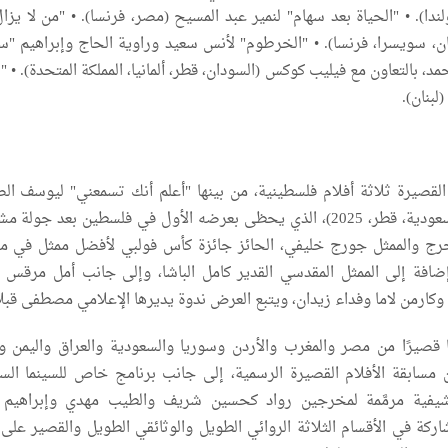
ا). •⁠ ⁠"الحياة بعد سهام" لنمير عبد المسيح (مصر، فرنسا). •⁠ ⁠"من لا يزال
ان، سويسرا، فرنسا). •⁠ ⁠"الخرطوم" لأنس سعيد وراوية الحاج وإبراهيم "س
، بالتعاون مع فيليب كوكس (السودان، قطر، ألمانيا، المملكة المتحدة). •⁠ ⁠"إ
لبنان).
 القصيرة ثلاثة أفلام فلسطينية، من بينها "أعلم أنك تسمعني" ليوسف ال
(فلسطين، إيطاليا، السعودية، قطر، 2025)، الذي يحظى بعرضه الأول في فلسطين بعد جولة
خرج والممثل جورج خليفي، الحائز جائزة كأس فولبي لأفضل ممثل في م
 إضافة إلى الممثل المقدسي القدير كامل الباشا، وإلى جانب أمل مرقس 
وكارمن لاما وفداء زيدان، ويتبع العرض ندوة يديرها الإعلامي مصطفى قبل
نافس 18 فيلمًا قصيرًا من مصر والمغرب والأردن وسوريا والسعودية والعراق واليمن
 مسابقة الأفلام القصيرة الرسمية، إلى جانب برنامج خاص للسينما السو
شيفية مرمَّمة لمخرجين رواد كحسين شريف والطيب مهدي وإبراهيم 
اركة في الأقسام الثلاثة الروائي الطويل والوثائقي الطويل والقصير على 