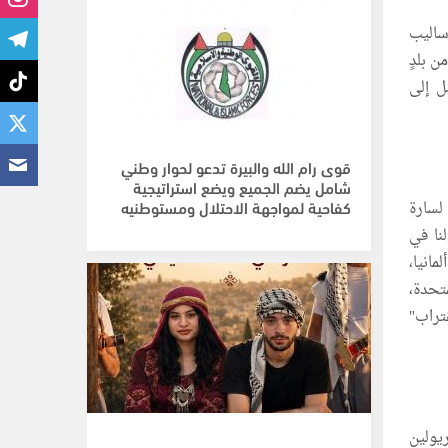
ساليب
 بلدٍ
ل إلى
قوى رام الله والبيرة تدعو لحوار وطني
شامل يضم الجميع ويضع استراتيجية
كفاحية لمواجهة الاحتلال ومستوطنيه
لسارة
لنا في
مانيا،
متحدة،
غتراب"
ريولين