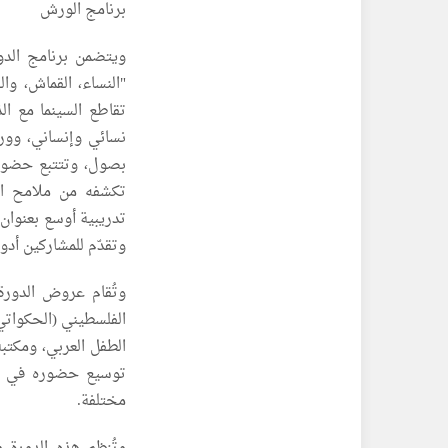
برنامج الورش
ويتضمن برنامج الدو
"النساء، القماش، وال
تقاطع السينما مع ا
نسائي وإنساني، وورش
بصول، وتتتبع حضور 
تكشفه من ملامح الم
تدريبية أوسع بعنوان 
وتقدّم للمشاركين أدو
وتُقام عروض الدور
الفلسطيني (الحكواتي
توسيع حضوره في الم
مختلفة.