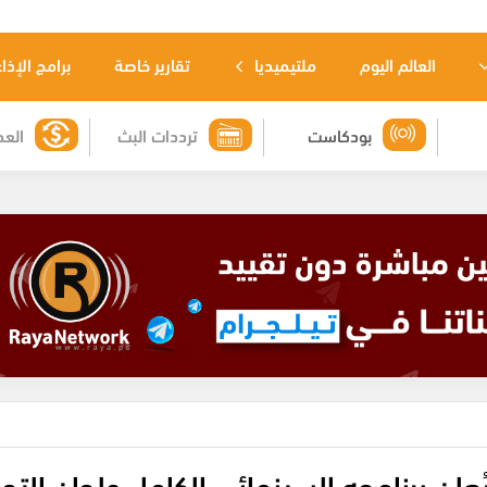
العالم اليوم
ملتيميديا
تقارير خاصة
برامج الإذا
بودكاست
ترددات البث
العم
علن برنامجه السينمائي الكامل ولجان التح