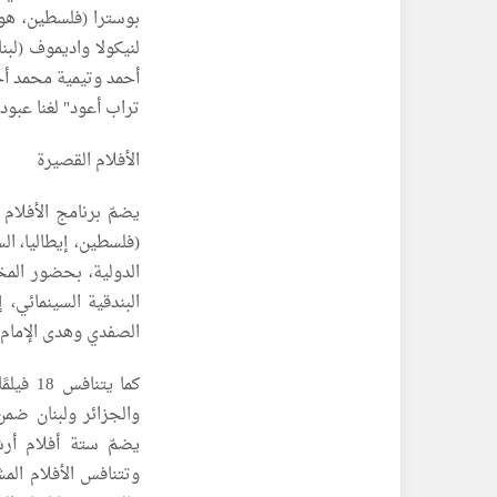
بوسترا (فلسطين، هولند
لنيكولا واديموف (لبن
أحمد وتيمية محمد أحمد
تراب أعود" لغنا عبود (
الأفلام القصيرة
يضمّ برنامج الأفلام
الدولية، بحضور الم
البندقية السينمائي،
الصفدي وهدى الإمام 
كما يت
والجزائر ولبنان ضمن
يضمّ ستة أفلام أر
وتتنافس الأفلام المش