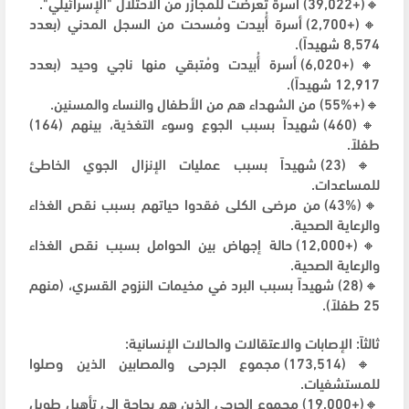
🔸(+39,022) أسرة تعرضت للمجازر من الاحتلال "الإسرائيلي".
🔸(+2,700) أسرة أُبيدت ومُسحت من السجل المدني (بعدد
8,574 شهيداً).
🔸(+6,020) أسرة أُبيدت ومُتبقي منها ناجي وحيد (بعدد
12,917 شهيداً).
🔸(+55%) من الشهداء هم من الأطفال والنساء والمسنين.
🔸(460) شهيداً بسبب الجوع وسوء التغذية، بينهم (164)
طفلاً.
🔸(23) شهيداً بسبب عمليات الإنزال الجوي الخاطئ
للمساعدات.
🔸(43%) من مرضى الكلى فقدوا حياتهم بسبب نقص الغذاء
والرعاية الصحية.
🔸(+12,000) حالة إجهاض بين الحوامل بسبب نقص الغذاء
والرعاية الصحية.
🔸(28) شهيداً بسبب البرد في مخيمات النزوح القسري، (منهم
25 طفلاً).
ثالثاً: الإصابات والاعتقالات والحالات الإنسانية:
🔸(173,514) مجموع الجرحى والمصابين الذين وصلوا
للمستشفيات.
🔸(+19,000) مجموع الجرحى الذين هم بحاجة إلى تأهيل طويل