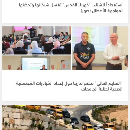
استعداداً للشتاء.. "كهرباء القدس" تغسل شبكاتها وتحصّنها
لمواجهة الأعطال (صور)
"التعليم العالي" تختتم تدريباً حول إعداد المُبادرات المُجتمعية
الصحية لطلبة الجامعات