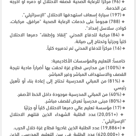
🔸(96) مركزاً للرعاية الصحية قصفه الاحتلال أو دمره أو أخرجه
عن الخدمة.
🔸(197) سيارة إسعاف استهدفها الاحتلال "الإسرائيلي".
🔸(788) هجوماً على خدمات الرعاية الصحية "مرافق، مركبات،
كوادر، سلاسل إمداد".
🔸(84) مركبة للدفاع المدني "إنقاذ وإطفاء" دمرها الاحتلال
كلياً وجزئياً وتحتاج إلى صيانة.
🔸(16) مركزاً للدفاع المدني تم تدميره كلياً.
خامساً: التعليم والمؤسسات الأكاديمية:
🔸(100%) من مدارس قطاع غزة لحقت بها أضراراً مادية نتيجة
القصف والاستهداف المباشر وغير المباشر.
🔸(81%) من المباني المدرسية تحتاج إلى إعادة بناء أو تأهيل
رئيسي
🔸(40%) من المباني المدرسية موجودة داخل الخط الأصفر.
🔸(80%) مبنى مدرسياً تعرض لقصف مباشر.
🔸(17) مؤسسة تعليم عالي دمرها الاحتلال كلياً أو جزئيًا
🔸(+20,051) عدد الطلبة الشهداء الذين قتلهم الاحتلال
"الإسرائيلي".
🔸(+19,886) عدد الطلبة الذين غادروا قطاع غزة خلال الحرب.
🔸(+620,000) عدد الطلبة في سن التعليم المدرسي الذين