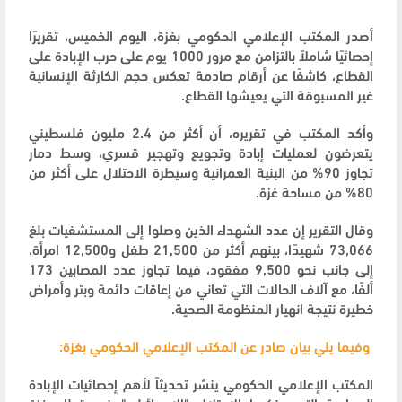
أصدر المكتب الإعلامي الحكومي بغزة، اليوم الخميس، تقريرًا
إحصائيًا شاملاً بالتزامن مع مرور 1000 يوم على حرب الإبادة على
القطاع، كاشفًا عن أرقام صادمة تعكس حجم الكارثة الإنسانية
غير المسبوقة التي يعيشها القطاع.
وأكد المكتب في تقريره، أن أكثر من 2.4 مليون فلسطيني
يتعرضون لعمليات إبادة وتجويع وتهجير قسري، وسط دمار
تجاوز 90% من البنية العمرانية وسيطرة الاحتلال على أكثر من
80% من مساحة غزة.
وقال التقرير إن عدد الشهداء الذين وصلوا إلى المستشفيات بلغ
73,066 شهيدًا، بينهم أكثر من 21,500 طفل و12,500 امرأة،
إلى جانب نحو 9,500 مفقود، فيما تجاوز عدد المصابين 173
ألفًا، مع آلاف الحالات التي تعاني من إعاقات دائمة وبتر وأمراض
خطيرة نتيجة انهيار المنظومة الصحية.
وفيما يلي بيان صادر عن المكتب الإعلامي الحكومي بغزة:
‏‏‏‏‏‏‏‏‏‏‏‏‏‏‏‏‏‏‏‏‏‏‏‏‏‏‏‏‏‏‏‏‏‏‏‏‏‏المكتب الإعلامي الحكومي ينشر تحديثاً لأهم إحصائيات الإبادة