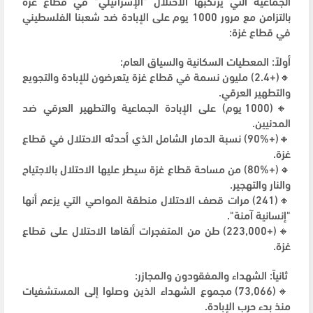
الجماعية التي يرتكبها الاحتلال "الإسرائيلي" في قطاع غزة
بالتزامن مع مرور 1000 يوم على الإبادة ضد شعبنا الفلسطيني
في قطاع غزة:
أولاً: المعطيات السكانية والسياق العام:
🔸(+2.4) مليون نسمة في قطاع غزة يتعرضون للإبادة والتجويع
والتطهير العرقي.
🔸(1000 يوم) على الإبادة الجماعية والتطهير العرقي ضد
المدنيين.
🔸(+90%) نسبة الدمار الشامل الذي أحدثه الاحتلال في قطاع
غزة.
🔸(+80%) من مساحة قطاع غزة سيطر عليها الاحتلال بالاجتياح
والنار والتهجير.
🔸(241) مرات قصف الاحتلال منطقة المواصي التي يزعم أنها
"إنسانية آمنة".
🔸(+223,000) طن من المتفجرات ألقاها الاحتلال على قطاع
غزة.
ثانياً: الشهداء والمفقودون والمجازر:
🔸(73,066) مجموع الشهداء الذين وصلوا إلى المستشفيات
منذ بدء حرب الإبادة.