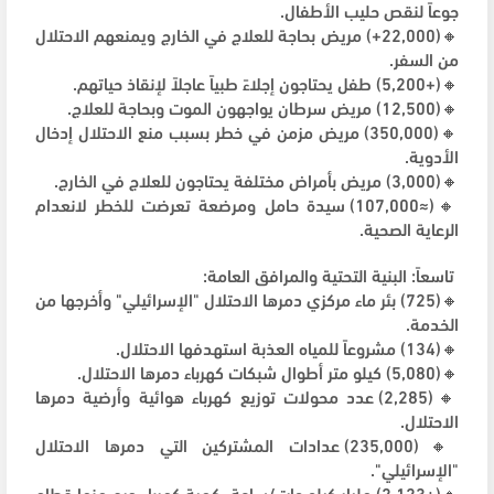
جوعاً لنقص حليب الأطفال.
🔸(22,000+) مريض بحاجة للعلاج في الخارج ويمنعهم الاحتلال
من السفر.
🔸(+5,200) طفل يحتاجون إجلاءً طبياً عاجلاً لإنقاذ حياتهم.
🔸(12,500) مريض سرطان يواجهون الموت وبحاجة للعلاج.
🔸(350,000) مريض مزمن في خطر بسبب منع الاحتلال إدخال
الأدوية.
🔸(3,000) مريض بأمراض مختلفة يحتاجون للعلاج في الخارج.
🔸(≈107,000) سيدة حامل ومرضعة تعرضت للخطر لانعدام
الرعاية الصحية.
تاسعاً: البنية التحتية والمرافق العامة:
🔸(725) بئر ماء مركزي دمرها الاحتلال "الإسرائيلي" وأخرجها من
الخدمة.
🔸(134) مشروعاً للمياه العذبة استهدفها الاحتلال.
🔸(5,080) كيلو متر أطوال شبكات كهرباء دمرها الاحتلال.
🔸(2,285) عدد محولات توزيع كهرباء هوائية وأرضية دمرها
الاحتلال.
🔸(235,000) عدادات المشتركين التي دمرها الاحتلال
"الإسرائيلي".
🔸(+2,123) مليار كيلو وات/ساعة، كمية كهرباء حرم منها قطاع