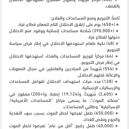
بالقصف.
ثامناً: التجويع ومنع المساعدات والعلاج:
🔸(+650) يوم على إغلاق الاحتلال التام للمعابر قطاع غزة.
🔸(+390,000) شاحنة مساعدات إنسانية ووقود منع الاحتلال
دخولها لقطاع غزة.
🔸(48) تكية طعام استهدفها الاحتلال في إطار فرض سياسة
التجويع.
🔸(64) مركزاً لتوزيع المساعدات والغذاء استهدفها الاحتلال
في إطار فرض التجويع.
🔸(556) شهيداً من المبادرين والعاملين في مجال المعونات
والإغاثة قتلهم الاحتلال.
🔸(128) عدد مرات استهداف الاحتلال لقوافل المساعدات
والإرساليات الإنسانية.
🔸(2,605) شهيداً، و(19,124) إصابة، و(+200) مفقودٍ في
"مصائد الموت"، ما يسمى مراكز "المساعدات الأمريكية/
الإسرائيلية" وطالبي المساعدات.
🔸(650,000) طفل تعرضوا لخطر الموت بسبب سوء التغذية
والجوع ونقص الغذاء.
🔸(40,000) طفل رضيع "أقل من عام" تعرضوا لخطر الموت