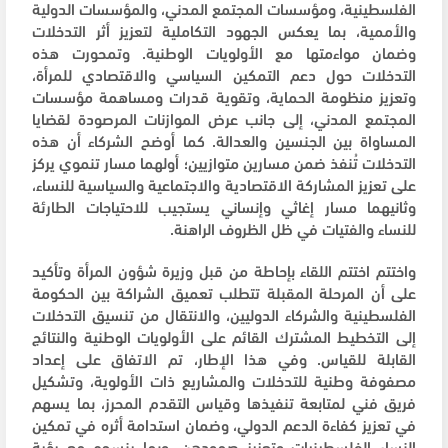
الفلسطينية، ومؤسسات المجتمع المدني، والمؤسسات الدولية
والأممية، بما يعكس الجهود التكاملية لتعزيز أثر التدخلات
وضمان مواءمتها مع الأولويات الوطنية. وتمحورت هذه
التدخلات حول دعم التمكين السياسي والاقتصادي للمرأة،
وتعزيز منظومة الحماية، وتقوية قدرات ومساهمة مؤسسات
المجتمع المدني، إلى جانب عرض الموازنات المرصودة لقضايا
المساواة بين الجنسين والعدالة. كما أوضح الشركاء أن هذه
التدخلات تُنفذ ضمن مسارين متوازيين؛ أولهما مسار تنموي يركز
على تعزيز المشاركة الاقتصادية والاجتماعية والسياسية للنساء،
وثانيهما مسار إغاثي وإنساني يستجيب للاحتياجات الطارئة
للنساء والفتيات في ظل الظروف الراهنة.
واختتم اختتم اللقاء بإحاطة من قبل وزيرة شؤون المرأة وتأكيد
على أن المرحلة المقبلة تتطلب تعميق الشراكة بين الحكومة
الفلسطينية والشركاء الدوليين، والانتقال من تنسيق التدخلات
إلى التخطيط المشترك القائم على الأولويات الوطنية والنتائج
القابلة للقياس. وفي هذا الإطار، تم الاتفاق على إعداد
مصفوفة وطنية للتدخلات والمشاريع ذات الأولوية، وتشكيل
فريق فني لمتابعة تنفيذها وقياس التقدم المحرز، بما يسهم
في تعزيز كفاءة الدعم الدولي، وضمان استدامة أثره في تمكين
النساء الفلسطينيات وتعزيز صمودهن، وبما ينسجم مع رؤية