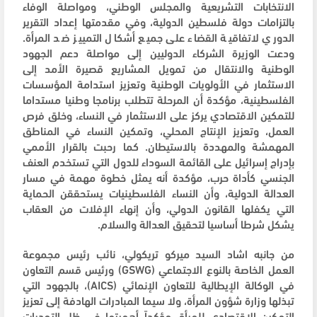
الانتخابات التشريعية والمجلس الوطني، ومواصلة الوفاء
بالتزامات دولة فلسطين الدولية، وفي مقدمتها إعداد التقرير
الدوري لاتفاقية القضاء على جميع أشكال التمييز ضد المرأة.
ودعت الوزيرة الشركاء الدوليين إلى مواصلة دعم الجهود
الوطنية والانتقال من تمويل المشاريع قصيرة الأمد إلى
الاستثمار في الأولويات الوطنية وتعزيز استدامة المؤسسات
الفلسطينية، مؤكدة أن المرحلة تتطلب برنامجا وطنيا مستداما
للتمكين الاقتصادي يركز على الاستثمار في النساء، وخلق فرص
العمل، وتعزيز الإنتاج المحلي، وتمكين النساء في المناطق
المهمشة والمهددة بالاستيطان. كما رحبت بالقرار الأممي
بإدراج إسرائيل على القائمة السوداء للدول التي تستخدم العنف
الجنسي كأداة حرب، مؤكدة أنه يمثل خطوة مهمة في مسار
العدالة الدولية، وأن النساء الفلسطينيات يستحققن الحماية
التي يكفلها القانون الدولي، وأن إنهاء الإفلات من العقاب
يشكل شرطا أساسيا لتحقيق العدالة والسلام.
من جانبه اشاد السيد ميركو تريكولي، نائب رئيس مجموعة
العمل الخاصة بالنوع الاجتماعي (GSWG) ورئيس قسم التعاون
في الوكالة الإيطالية للتعاون الإنمائي (AICS)، بالجهود التي
تبذلها وزارة شؤون المرأة، ولا سيما المبادرات الهادفة إلى تعزيز
التمكين الاقتصادي للمرأة، مؤكداً أهميتها في ظل التحديات