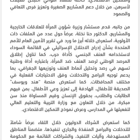
لأسرهن، من خلال دعم المشاريع الصغيرة وتعزيز فرص التعافي
والصمود
من جانبه، قدم مستشار وزيرة شؤون المرأة للعلاقات الخارجية
والمشاريع، الدكتور حنا نخلة، عرضاً حول عدد من الملفات ذات
الأولوية، استعرض خلاله أبرز ما ورد في تقرير الأمين العام للأمم
المتحدة بشأن إدراج الاحتلال الإسرائيلي في القائمة السوداء
لاستخدامه العنف الجنسي كأداة حرب، كما تناول إطلاق
المرصد الوطني لرصد العنف ضد المرأة، باعتباره أداة وطنية
تسهم في رصد وتحليل أنماط العنف وتوزيعها الجغرافي، بما
يدعم توجيه البرامج والتدخلات وفق الاحتياجات الفعلية في
مختلف المحافظات. كما استعرض منصة “هند ويوسف”
الصديقة للأطفال، الهادفة إلى تعزيز وعي الأطفال، بمن فيهم
الطالبات والطلاب، بحقوق الإنسان وقيم المساواة منذ سن
مبكرة، من خلال التعاون مع وزارة التربية والتعليم العالي
لتفعيلها في المدارس، وعرض نموذج التمكين الاقتصادي.
كما استعرض الشركاء الدوليون خلال اللقاء عرضاً شاملاً
للتدخلات والبرامج المنفذة والجاري تنفيذها، متضمناً المناطق
المستهدفة، وآليات التنفيذ، والشراكات القائمة مع الحكومة