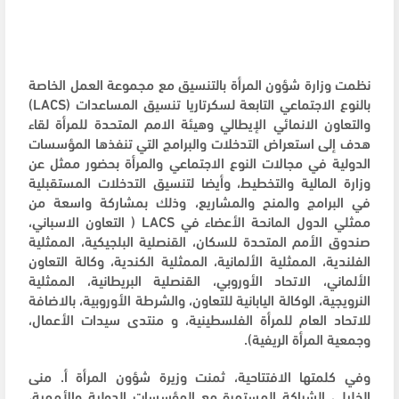
نظمت وزارة شؤون المرأة بالتنسيق مع مجموعة العمل الخاصة
بالنوع الاجتماعي التابعة لسكرتاريا تنسيق المساعدات (LACS)
والتعاون الانمائي الإيطالي وهيئة الامم المتحدة للمرأة لقاء
هدف إلى استعراض التدخلات والبرامج التي تنفذها المؤسسات
الدولية في مجالات النوع الاجتماعي والمرأة بحضور ممثل عن
وزارة المالية والتخطيط، وأيضا لتنسيق التدخلات المستقبلية
في البرامج والمنح والمشاريع، وذلك بمشاركة واسعة من
ممثلي الدول المانحة الأعضاء في LACS ( التعاون الاسباني،
صندوق الأمم المتحدة للسكان، القنصلية البلجيكية، الممثلية
الفلندية، الممثلية الألمانية، الممثلية الكندية، وكالة التعاون
الألماني، الاتحاد الأوروبي، القنصلية البريطانية، الممثلية
النرويجية، الوكالة اليابانية للتعاون، والشرطة الأوروبية، بالاضافة
للاتحاد العام للمرأة الفلسطينية، و منتدى سيدات الأعمال،
وجمعية المرأة الريفية).
وفي كلمتها الافتتاحية، ثمنت وزيرة شؤون المرأة أ. منى
الخليلي الشراكة المستمرة مع المؤسسات الدولية والأممية،