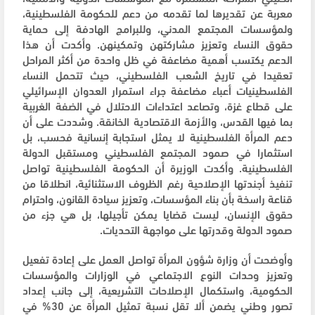
معربة عن تقديرها لما تقدمه من دعم للحكومة الفلسطينية،
ولمؤسسات المجتمع المدني، وللبرامج الهادفة إلى حماية
حقوق النساء وتعزيز مشاركتهن وتمكينهن. وأكدت أن هذا
الدعم يكتسب أهمية مضاعفة في ظل واحدة من أكثر المراحل
تعقيدا في تاريخ الشعب الفلسطيني، حيث تتحمل النساء
الفلسطينيات أعباء مضاعفة جراء استمرار العدوان الإسرائيلي
على قطاع غزة، وتصاعد اعتداءات الاحتلال في الضفة الغربية
بما فيها القدس، والأزمة الاقتصادية الخانقة. وشددت على أن
دعم المرأة الفلسطينية لا يمثل استجابة إنسانية فحسب، بل
استثمارا في صمود المجتمع الفلسطيني ومستقبل الدولة
الفلسطينية. وأكدت الوزيرة أن الحكومة الفلسطينية تواصل
تنفيذ أجندتها الإصلاحية رغم الظروف الاستثنائية، انطلاقا من
قناعة راسخة بأن بناء المؤسسات، وتعزيز سيادة القانون، واحترام
حقوق الإنسان، ليست قضايا يمكن تأجيلها، بل هي جزء من
صمود الدولة وقدرتها على مواجهة التحديات.
وأوضحت أن وزارة شؤون المرأة تواصل العمل على إعادة تفعيل
وتعزيز وحدات النوع الاجتماعي في الوزارات والمؤسسات
الحكومية، واستكمال الإصلاحات التشريعية، إلى جانب إعداد
تصور وطني يضمن ألا تقل نسبة تمثيل المرأة عن 30% في