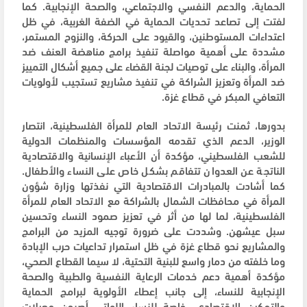
الحماية، والدعم النفسي والاجتماعي، والصحة الإنجابية. كما
لفتت إلى تصاعد تحديات الحماية في الضفة الغربية، في ظل
اعتداءات المستوطنين، والقيود على الحركة، والنزوح المستمر،
مشددة على أهمية مواصلة تنفيذ برامج مناهضة العنف ضد
المرأة، والبناء على توصيات لجنة القضاء على جميع أشكال التمييز
ضد المرأة وتعزيز الشراكة في تنفيذ مشاريع تستجيب لأولويات
التعافي المبكر في قطاع غزة.
بدورها، ثمنت رئيسة الاتحاد العام للمرأة الفلسطينية، انتصار
الوزير، الدعم الذي تقدمه المؤسسات والمنظمات الدولية
للشعب الفلسطيني، مؤكدة أن الأعباء الإنسانية والاقتصادية
الناتجة عن العدوان تتفاقم بشكل خاص على النساء والأطفال.
كما أشادت بالمبادرات الاقتصادية التي نفذتها وزارة شؤون
المرأة في محافظات الشمال بالشراكة مع الاتحاد العام للمرأة
الفلسطينية، لما لها من أثر في تعزيز صمود النساء وتحسين
سبل عيشهن. وشددت على ضرورة توجيه المزيد من البرامج
والمشاريع نحو قطاع غزة في ظل استمرار تداعيات حرب الإبادة
وما خلفته من دمار واسع للبنية التحتية، لا سيما القطاع الصحي،
مؤكدة أهمية دعم خدمات الرعاية النفسية والطبية والصحة
الإنجابية للنساء، إلى جانب إعطاء الأولوية لبرامج الحماية
والتمكين الاقتصادي، خاصة للنساء اللواتي أصبحن معيلات