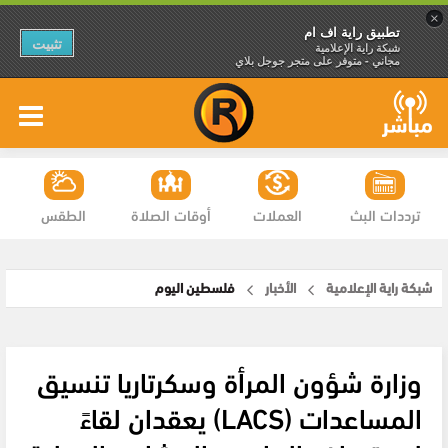
×
تطبيق راية اف ام
تثبيت
شبكة راية الإعلامية
مجاني - متوفر على متجر جوجل بلاي
ترددات البث
العملات
أوقات الصلاة
الطقس
شبكة راية الإعلامية
الأخبار
فلسطين اليوم
وزارة شؤون المرأة وسكرتاريا تنسيق
المساعدات (LACS) يعقدان لقاءً