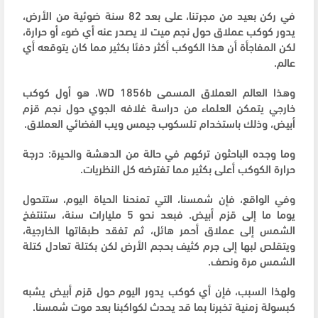
في ركن بعيد من مجرتنا، على بعد 82 سنة ضوئية من الأرض،
يدور كوكب عملاق حول نجم ميت لا يصدر عنه أي ضوء أو حرارة،
لكن المفاجأة أن هذا الكوكب أكثر دفئا بكثير مما كان يتوقعه أي
عالم.
وهذا العالم العملاق المسمى WD 1856b، هو أول كوكب
خارجي يتمكن العلماء من دراسة غلافه الجوي حول نجم قزم
أبيض، وذلك باستخدام تلسكوب جيمس ويب الفضائي العملاق.
وما وجده الباحثون تركهم في حالة من الدهشة والحيرة: درجة
حرارة الكوكب أعلى بكثير مما تفترضه كل النظريات.
وفي الواقع، فإن شمسنا، التي تمنحنا الحياة اليوم، ستتحول
يوما ما إلى قزم أبيض. فبعد نحو 5 مليارات سنة، ستنتفخ
الشمس إلى عملاق أحمر هائل، ثم تفقد طبقاتها الخارجية،
ويتقلص لبها إلى جرم كثيف بحجم الأرض لكن بكتلة تعادل كتلة
الشمس مرة ونصف.
ولهذا السبب، فإن أي كوكب يدور اليوم حول قزم أبيض يشبه
كبسولة زمنية تخبرنا بما قد يحدث لكواكبنا بعد موت شمسنا.