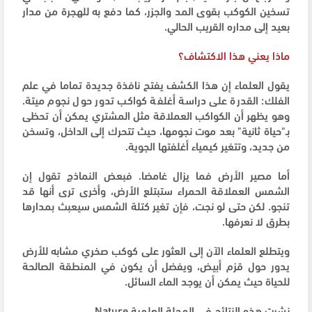
تسخين الكوكب بقوى المد والجزر، كما دفع به للهجرة من مدار
بعيد إلى مداره القريب الحالي.
ماذا يعني هذا الاكتشاف؟
يقول العلماء إن هذا الكشف يفتح نافذة جديدة تماما في علم
الفلك: القدرة على دراسة أغلفة كواكب تدور حول نجوم ميتة.
وهو يظهر أن الكواكب العملاقة مثل المشتري يمكن أن تحظى
بـ"حياة ثانية" بعد موت نجومها، حيث تتحرك إلى الداخل، وتسخن
من جديد، وتتغير كيمياء أغلفتها الجوية.
أما مصير الأرض فما يزال غامضا. فبعض النماذج تقول إن
الشمس العملاقة الحمراء ستبتلع الأرض، وأخرى ترى أنها قد
تنجو. لكن حتى لو نجت، فإن تغير كتلة الشمس سيعبث بمدارها
بطرق لا نعرفها.
ويتطلع العلماء الآن إلى العثور على كوكب صخري مشابه للأرض
يدور حول قزم أبيض، ويفضل أن يكون في المنطقة الصالحة
للحياة حيث يمكن أن يوجد الماء السائل.
نشرت هذه النتائج في المجلة العلمية Nature.