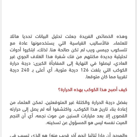
وهذه الخصائص الفريدة جعلت تحليل البيانات تحديا هائلا
للعلماء. فالأساليب القياسية التي يستخدمونها عادة مع
تلسكوب جيمس ويب لم تكن صالحة هنا. لذلك، ابتكروا أدوات
تحليلية جديدة مكنتهم من فك شفرة هذا الغلاف الجوي غير
العادي، ليصلوا في النهاية إلى المفاجأة الكبرى: درجة حرارة
الكوكب التي بلغت 126 درجة مئوية، أي أعلى بـ 240 درجة
تقريبا مما كان متوقعا.
كيف أصبح هذا الكوكب بهذه الحرارة؟
بفضل درجة الحرارة والكتلة غير المتوقعتين، تمكن العلماء من
إعادة بناء تاريخ هذا الكوكب. واكتشفوا أنه لم يصل إلى حرارته
القصوى إلا بعد مليارات السنين من موت نجمه، أي أن النجم
الميت نفسه ليس هو المسؤول عن تسخينه.
والمرجح أن جارا ثنائيا (نجم آخر قريب منه) هو الذي تسبب في