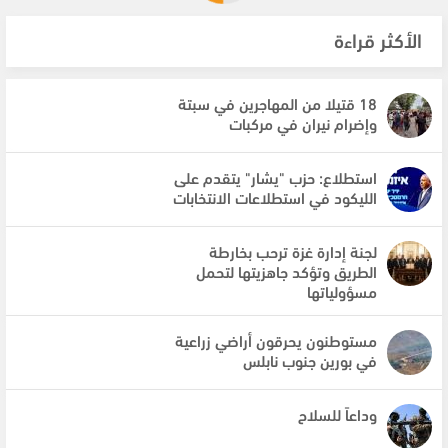
الأكثر قراءة
18 قتيلا من المهاجرين في سبتة
وإضرام نيران في مركبات
استطلاع: حزب "يشار" يتقدم على
الليكود في استطلاعات الانتخابات
لجنة إدارة غزة ترحب بخارطة
الطريق وتؤكد جاهزيتها لتحمل
مسؤولياتها
مستوطنون يحرقون أراضي زراعية
في بورين جنوب نابلس
وداعاً للسلاح