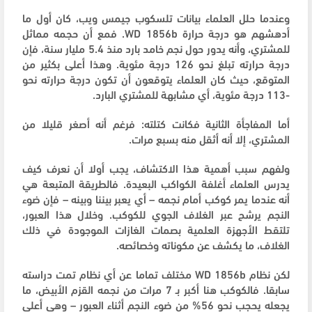
وعندما حلل العلماء بيانات تلسكوب جيمس ويب، كان أول ما
أدهشهم هو درجة حرارة WD 1856b. فمع أن حجمه مماثل
للمشتري، وأنه يدور حول نجم خامد بارد منذ 5.4 مليار سنة، فإن
درجة حرارته تبلغ نحو 126 درجة مئوية. وهذا أعلى بكثير من
المتوقع، حيث كان العلماء يتوقعون أن تكون درجة حرارته نحو
-113 درجة مئوية، أي مشابهة للمشتري البارد.
أما المفاجأة الثانية فكانت كتلته: فرغم أنه أصغر قليلا من
المشتري، إلا أنه أثقل منه بسبع مرات.
ولفهم سبب أهمية هذا الاكتشاف، يجب أولا أن نعرف كيف
يدرس العلماء أغلفة الكواكب البعيدة. فالطريقة المتبعة هي
أنه عندما يمر كوكب أمام نجمه – أي يعبر بيننا وبينه – فإن ضوء
النجم يرشح عبر الغلاف الجوي للكوكب. وخلال هذا العبور،
تلتقط الأجهزة العلمية بصمات الغازات الموجودة في ذلك
الغلاف، ما يكشف عن مكوناته وخصائصه.
لكن نظام WD 1856b مختلف تماما عن أي نظام تمت دراسته
سابقا. فالكوكب هنا أكبر بـ 7 مرات من نجمه القزم الأبيض، ما
يجعله يحجب نحو 56% من ضوء النجم أثناء العبور – وهي أعلى