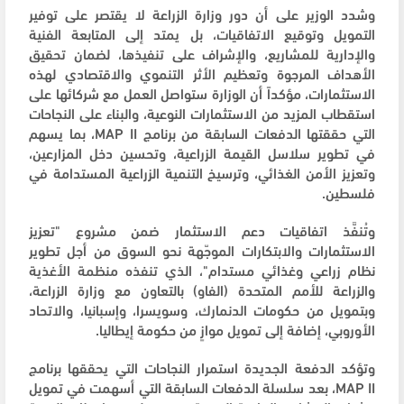
وشدد الوزير على أن دور وزارة الزراعة لا يقتصر على توفير
التمويل وتوقيع الاتفاقيات، بل يمتد إلى المتابعة الفنية
والإدارية للمشاريع، والإشراف على تنفيذها، لضمان تحقيق
الأهداف المرجوة وتعظيم الأثر التنموي والاقتصادي لهذه
الاستثمارات، مؤكداً أن الوزارة ستواصل العمل مع شركائها على
استقطاب المزيد من الاستثمارات النوعية، والبناء على النجاحات
التي حققتها الدفعات السابقة من برنامج MAP II، بما يسهم
في تطوير سلاسل القيمة الزراعية، وتحسين دخل المزارعين،
وتعزيز الأمن الغذائي، وترسيخ التنمية الزراعية المستدامة في
فلسطين.
وتُنفَّذ اتفاقيات دعم الاستثمار ضمن مشروع "تعزيز
الاستثمارات والابتكارات الموجّهة نحو السوق من أجل تطوير
نظام زراعي وغذائي مستدام"، الذي تنفذه منظمة الأغذية
والزراعة للأمم المتحدة (الفاو) بالتعاون مع وزارة الزراعة،
وبتمويل من حكومات الدنمارك، وسويسرا، وإسبانيا، والاتحاد
الأوروبي، إضافة إلى تمويل موازٍ من حكومة إيطاليا.
وتؤكد الدفعة الجديدة استمرار النجاحات التي يحققها برنامج
MAP II، بعد سلسلة الدفعات السابقة التي أسهمت في تمويل