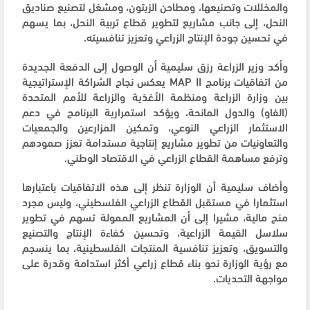
والمخللات وتصنيعها، ومطاحن الزيتون، ومشغل لتصنيع صناديق
النحل، إلى جانب مشاريع لتطوير قطاع تربية النحل، بما يسهم
في تحسين جودة الإنتاج الزراعي وتعزيز تنافسيته.
وأكد وزير الزراعة رزق سليمية أن الوصول إلى الدفعة الجديدة
من اتفاقيات برنامج MAP II يعكس نجاح الشراكة الإستراتيجية
بين وزارة الزراعة ومنظمة الأغذية والزراعة للأمم المتحدة
(الفاو) والدول المانحة، ويؤكد استمرارية البرنامج في دعم
الاستثمار الزراعي النوعي، وتمكين المزارعين والجمعيات
والتعاونيات من تطوير مشاريع إنتاجية مستدامة تعزز صمودهم
وترفع مساهمة القطاع الزراعي في الاقتصاد الوطني.
وأضاف سليمية أن الوزارة تنظر إلى هذه الاتفاقيات باعتبارها
استثمارا في مستقبل القطاع الزراعي الفلسطيني، وليس مجرد
منح مالية، مشيرا إلى أن المشاريع الممولة تسهم في تطوير
سلاسل القيمة الزراعية، وتحسين كفاءة الإنتاج والتصنيع
والتسويق، وتعزيز تنافسية المنتجات الفلسطينية، بما ينسجم
مع رؤية الوزارة نحو بناء قطاع زراعي أكثر استدامة وقدرة على
مواجهة التحديات.