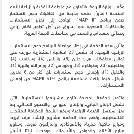
وقّعت وزارة الزراعة، بالتعاون مع منظمة الأغذية والزراعة للأمم
المتحدة (الفاو)، دفعة جديدة من اتفاقيات دعم الاستثمار
ضمن برنامج "MAP II"، الهادف إلى تعزيز الاستثمارات
والابتكارات الموجّهة نحو السوق من أجل تطوير نظام زراعي
وغذائي مستدام، والمنفذ في محافظات الضفة الغربية.
وتأتي هذه الدفعة في إطار مواصلة البرنامج دعم الاستثمارات
الزراعية النوعية، إذ تشمل 23 اتفاقية استثمارية موزعة على
ثماني محافظات هي: جنين (5)، ونابلس (4)، وسلفيت (4)،
وقلقيلية (3)، وطولكرم (3)، وطوباس (2)، ورام الله والبيرة (1)،
والخليل (1)، بإجمالي حجم استثمارات بلغ أكثر من 8 ملايين
شيقل، فيما بلغت مساهمة برنامج MAPII 51% من إجمالي
الاستثمارات.
وتتميز الدفعة الجديدة بتنوع مشاريعها الاستثمارية، التي
تشمل الإنتاج النباتي، والإنتاج الحيواني، والتصنيع الغذائي، بما
يعزز سلاسل القيمة الزراعية ويرفع القيمة المضافة للمنتجات
الفلسطينية. وتضم هذه الدفعة مشاريع لإنشاء غرف تبريد،
ومزارع فاكهة حجرية، والأفوكادو، والدراغون فروت، وتطوير
مزارع الأغنام والدواجن والأسماك، ووحدات لإنتا الألبان