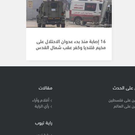
16 إصابة منذ بدء عدوان الاحتلال على
مخيم قلنديا وكفر عقب شمال القدس
 على الحدث
مقالات
ن على فلسطين
أقلام وآراء
ن على العالم
رأي الراية
راية تيوب
راية تيوب