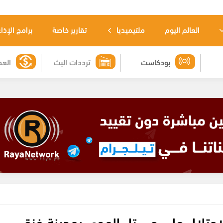
العالم اليوم
ملتيميديا
تقارير خاصة
برامج الإذا
بودكاست
ترددات البث
العم