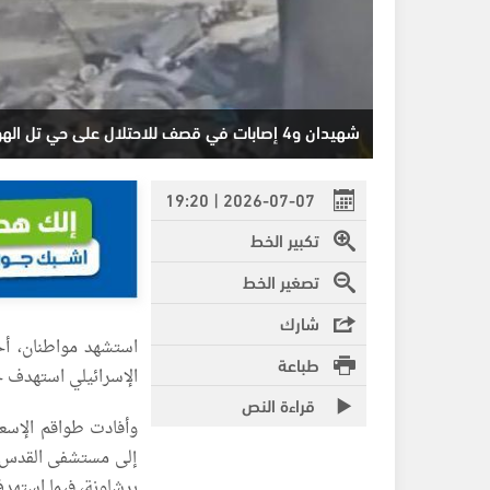
شهيدان و4 إصابات في قصف للاحتلال على حي تل الهوى بمدينة غزة
2026-07-07 | 19:20
تكبير الخط
تصغير الخط
شارك
استشهد مواطنان، أح
طباعة
الإسرائيلي استهدف 
قراءة النص
وأفادت طواقم الإسعا
إلى مستشفى القدس، 
برشلونة، فيما استهدف