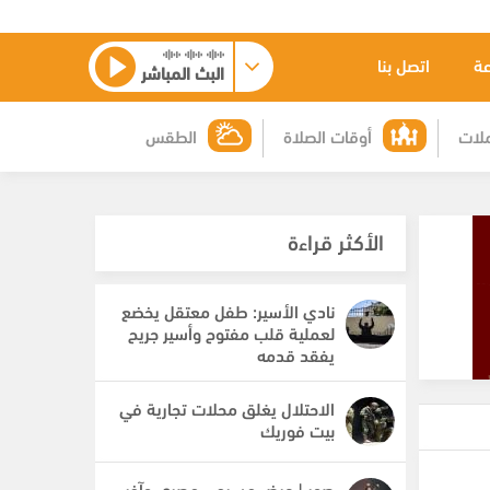
عة
اتصل بنا
البث المباشر
لات
أوقات الصلاة
الطقس
الأكثر قراءة
نادي الأسير: طفل معتقل يخضع
لعملية قلب مفتوح وأسير جريح
يفقد قدمه
الاحتلال يغلق محلات تجارية في
بيت فوريك
صور | عرض مسرحي مصري وآخر