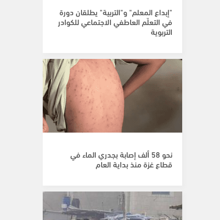
"إبداع المعلم" و"التربية" يطلقان دورة
في التعلّم العاطفي الاجتماعي للكوادر
التربوية
نحو 58 ألف إصابة بجدري الماء في
قطاع غزة منذ بداية العام