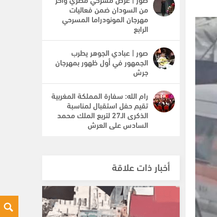
من السودان ضمن فعاليات
مهرجان المونودراما المسرحي
الرابع
صور | عبادي الجوهر يطرب
الجمهور في أول ظهور بمهرجان
جرش
رام الله: سفارة المملكة المغربية
تقيم حفل استقبال لمناسبة
الذكرى الـ27 لتربع الملك محمد
السادس على العرش
أخبار ذات علاقة