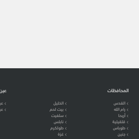
المحافظات
عين
القدس
الخليل
عي
رام الله
بيت لحم
عي
أريحا
سلفيت
قلقيلية
نابلس
طوباس
طولكرم
جنين
غزة