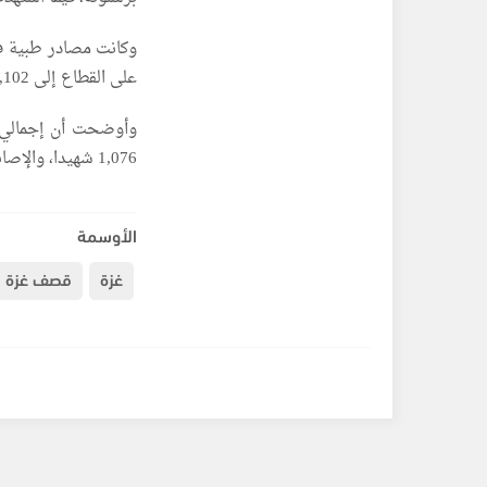
وكانت مصادر طبية ف
على القطاع إلى 73,102 شهيد، و173,581 مصابا، منذ السابع من تشرين الأول/ أكتوبر 2023.
1,076 شهيدا، والإصابات إلى 3,474، فيما جرى انتشال 799 جثمانا.
الأوسمة
غزة
قصف غزة