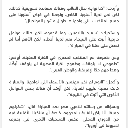
وأردف: "كنا نواجه بطل العالم، وهناك مساندة تسويقية كذلك،
لكن نحن لدينا أسلوبنا الخاص، ونجحنا في فرض أسلوبنا على
جميع المنتخبات التي واجهناها طوال مشوار المونديال".
واستدرك: "سعيد باللاعبين، وما قدموه، لكن هناك عوامل
خارجية أثرت على النتيجة، نعم لدينا أخطاء، لكن الأهم أننا لم
نحصل على حقنا في المباراة".
وعن طموحه مع المنتخب المصري في الفترة المقبلة، أوضح:
"طموحي لا يتوقف، وطموح الكرة المصرية لن يتوقف أيضًا،
وهذا مهم جدًا لإفريقيا، والوطن العربي".
وأكمل: "اليوم لم نكن مهتمين بالأسماء التي تواجهنا، والمباراة
كانت صعبة عليهم للغاية، لكن أؤكد أن هناك بعض العوامل
الأخرى التي أثرت في النتيجة".
وبسؤاله عن رسالته للاعبي مصر بعد المباراة قال: "شكرتهم
جميعًا، أنا راضٍ للغاية بالمجهود، خاصة أن منتخبنا الأغلبية فيه
من الدوري المحلي، عكس المنتخبات الأخرى التي يحترف
لاعبوها في أوروبا".