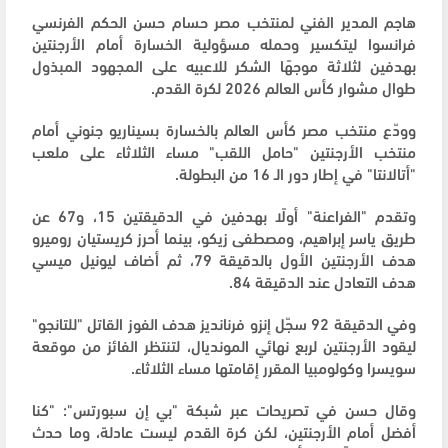
هاجم المدير الفني لمنتخب مصر حسام حسن الحكم الفرنسي
فرانسوا ليتكسير وحمله مسؤولية الخسارة أمام الأرجنتين
بهدفين لثلاثة موجهًا الشكر للاعبيه على المجهود المبذول
طوال مشوار كأس العالم 2026 لكرة القدم.
وودّع منتخب مصر كأس العالم بالخسارة بسيناريو جنوني أمام
منتخب الأرجنتين "حامل اللقب" مساء الثلاثاء على ملعب
"أتالانتا" في إطار دور الـ 16 من البطولة.
وتقدم "الفراعنة" أولًا بهدفين في الدقيقتين 15، و67 عن
طريق ياسر إبراهيم، ومصطفى زيكو، بينما أحرز كريستيان روميرو
هدف الأرجنتين الأول بالدقيقة 79، ثم أضاف ليونيل ميسي
هدف التعادل عند الدقيقة 84.
وفي الدقيقة 92 سجّل إنزو فرنانديز هدف الفوز القاتل "للتانجو"
ليقود الأرجنتين لربع نهائي المونديال، لتنتظر الفائز من موقعة
سويسرا وكولومبيا المقرر إقامتها مساء الثلاثاء.
وقال حسن في تصريحات عبر شبكة "بي إن سبورتس": "كنا
أفضل أمام الأرجنتين، لكن كرة القدم ليست عادلة، وما حدث