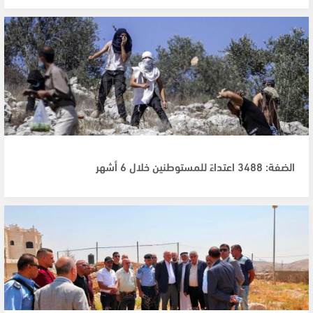
الضفة: 3488 اعتداءً للمستوطنين خلال 6 أشهر