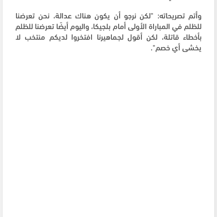
وأتم تصريحاته: "لكن نرجو أن يكون هناك عدالة، نحن تعرضنا
للظلم في المباراة الأولى أمام بلجيكا، واليوم أيضًا تعرضنا للظلم
بأخطاء قاتلة، لكن أقول لجماهيرنا افتخروا لديكم منتخب لا
يخشى أي خصم".