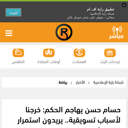
×
تطبيق راية اف ام
تثبيت
شبكة راية الإعلامية
مجاني - متوفر على متجر جوجل بلاي
ترددات البث
العملات
أوقات الصلاة
الطقس
شبكة راية الإعلامية
الأخبار
رياضة
حسام حسن يهاجم الحكم: خرجنا
لأسباب تسويقية.. يريدون استمرار