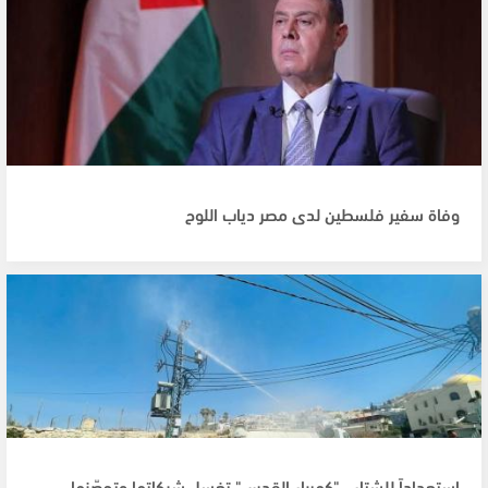
وفاة سفير فلسطين لدى مصر دياب اللوح
استعداداً للشتاء.. "كهرباء القدس" تغسل شبكاتها وتحصّنها