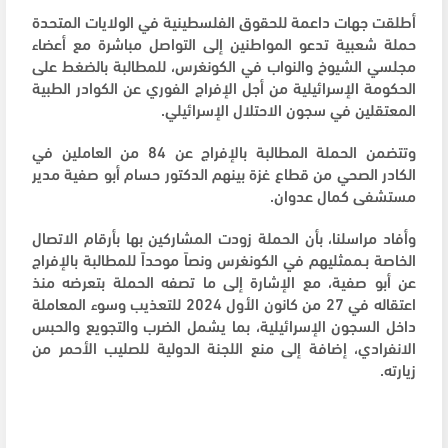
أطلقت جهات داعمة للحقوق الفلسطينية في الولايات المتحدة
حملة شعبية تدعو المواطنين إلى التواصل مباشرة مع أعضاء
مجلسي الشيوخ والنواب في الكونغرس، للمطالبة بالضغط على
الحكومة الإسرائيلية من أجل الإفراج الفوري عن الكوادر الطبية
المعتقلين في سجون الاحتلال الإسرائيلي.
وتتضمن الحملة المطالبة بالإفراج عن 84 من العاملين في
الكادر الصحي من قطاع غزة بينهم الدكتور حسام أبو صفية مدير
مستشفى كمال عدوان.
وأفاد مراسلنا، بأن الحملة زودت المشاركين بها بأرقام الاتصال
الخاصة بـممثليهم في الكونغرس ونصاً موحداً للمطالبة بالإفراج
عن أبو صفية، مع الإشارة إلى ما تصفه الحملة بتعرضه منذ
اعتقاله في 27 من كانون الأول 2024 للتعذيب وسوء المعاملة
داخل السجون الإسرائيلية، بما يشمل الضرب والتجويع والحبس
الانفرادي، إضافة إلى منع اللجنة الدولية للصليب الأحمر من
زيارته.