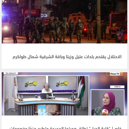
الاحتلال يقتحم بلدات عتيل وزيتا وباقة الشرقية شمال طولكرم
خاص| "كلية الجيل" تطلق هويتها الجديدة وتطرح منحًا وخصومات