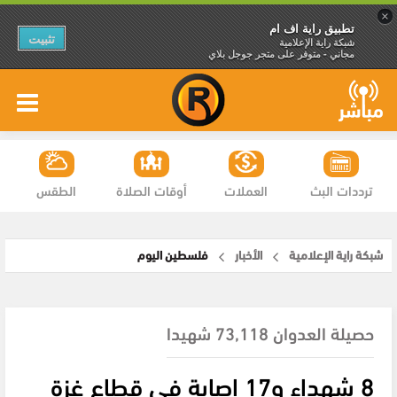
×
تطبيق راية اف ام
تثبيت
شبكة راية الإعلامية
مجاني - متوفر على متجر جوجل بلاي
ترددات البث
العملات
أوقات الصلاة
الطقس
شبكة راية الإعلامية
الأخبار
فلسطين اليوم
حصيلة العدوان 73,118 شهيدا
8 شهداء و17 إصابة في قطاع غزة