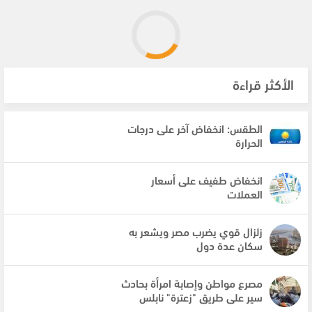
الأكثر قراءة
الطقس: انخفاض آخر على درجات
الحرارة
انخفاض طفيف على أسعار
العملات
زلزال قوي يضرب مصر ويشعر به
سكان عدة دول
مصرع مواطن وإصابة امرأة بحادث
سير على طريق "زعترة" نابلس