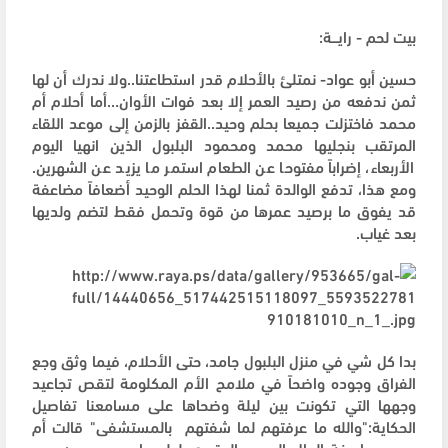
بيت لحم - رايـــة:
حسين أبو عواد- نمتلئ بالأحلام قدر استطاعتنا..ولا ندرك أن لها
ثمن ندفعه من رصيد العمر إلا بعد فوات الأوان…أما أحلام أم
محمد فاختزلت جميعا بحلم وحيد..القفز بالزمن إلى موعد اللقاء
المرتقب بنجليها محمد ومحمود البلبول الذين انهيا اليوم
الأربعاء، إضراباً مفتوحا عن الطعام استمر ما يزيد عن الشهرين.
ومع هذا، تدفع الوالدة ثمنا لهذا الحلم الوحيد أضعافاً مضاعفة
قد يفوق ما برصيد عمرها من قوة وتحمل فقط لتضم ولديها
بعد غياب.
بدا كل شي في منزل البلبول جامد، حتى الأحلام، فيما وثق وجع
الفراق وجوده واضحاً في ملامح الأم المكلومة لتقص تجاعيد
وجهها التي تكونت بين ليلة وضحاها على مسامعنا تفاصيل
الحكاية:"والله ما عرفتهم لما شفتهم بالمستشفى" قالت أم
محمد واصفة الحال الصحي المتردي لولديها بعد سبعين يوم