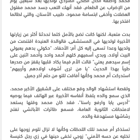
من الإضراب عن الطعام، فقد أنهك التعب جسد محمد مفتول
العضلات وأخفى ابتسامة محمود، طبيب الأسنان، والتي لطالما
افتخر بها.
بدت متعبة، لكنها كانت تضج بالأمل كلما تحدثنا أكثر عن زيارتها
الأخيرة لولديها في المستشفى، فالوالدة العنيدة اقتنصت من
ولديها وعدا تسعى إليه كل أم: الأحفاد، "حكولي بدهم يعبولي
البيت أولاد، وبدي أسميهم كلهم أحمد واحد وأحمد اثنين على
إسم سيدهم يعني" قالت الأم فيما يكاد قلبها يقفز من صدرها
طرباً بهذا الحديث "يا من ترى أشوف اولادهم وأربيهم"
استدركت أم محمد وكأنها أفاقت للتو من حلم آخر جميل.
ولقصة استشهاد الوالد وقع مختلف على الشقيق الأكبر محمد،
الذي سمع والده يلفظ أنفاسه الأخيرة عبر الهاتف فيما يوصيه
"أدرس يابا وارفع راسنا"، فقد كان محمد وقتها يستعد
لامتحانات الثانوية العامة، فسمع طائرات الأباتشي تفتح
رشاشها مستهدفة والده.
تستذكر أم محمد تلك اللحظات وكأنها لا تزال تلوم زوجها على
تخليه عن حسه الأمني" زوجي تخفى حينها في زي رجل كنيسة