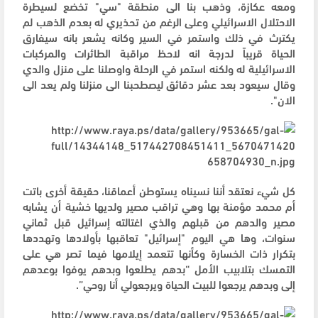
ومعه عكازة، وذهب بنا الى منطقة "سي" تخضع لسيطرة
الاحتلال الاسرائيلي وعلى الرغم من تحذيري له بعدم الذهب لم
يكترث في ذلك واستمر في السير وكانه يشعر بانه سيفارق
الحياة قريباً لدرجة انه لاحظ مراقبة الطائرات والمركبات
الاسرائيلية له ولكنه استمر في الرحلة واوصلنا على منزل والدي
وقال سيعود بعد عشر دقائق ليصطحبنا الى منزلنا ولم يعد الى
الان".
كل شيء نعتقد أننا نسيناه يستوطن أعماقنا، حقيقة أخرى باتت
أم محمد مؤمنة بها وهي تراقب مصير ولديها خشية أن يشابه
مصير والدهم من قبلهم والذي اغتالته إسرائيل قبل ثماني
سنوات، وها هي اليوم "إسرائيل" تعاقبها بأولادها وتهددها
بتكرار ذات الخسارة وكأنها تتعمد إيلامها فيما تصر هي على
التمسك بتلابيب الأمل “بدهم يطلعوا وبدهم يوفوا بوعدهم
إلى وبدهم يرجعوا للبيت الحياة ويرجعولي أنا روحي”.