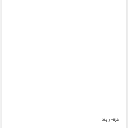
غزة- رايـة: