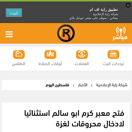
×
تطبيق راية اف ام
تثبيت
شبكة راية الإعلامية
مجاني - متوفر على متجر جوجل بلاي
ترددات البث
العملات
أوقات الصلاة
الطقس
شبكة راية الإعلامية
الأخبار
فلسطين اليوم
فتح معبر كرم ابو سالم استثنائيا
لادخال محروقات لغزة