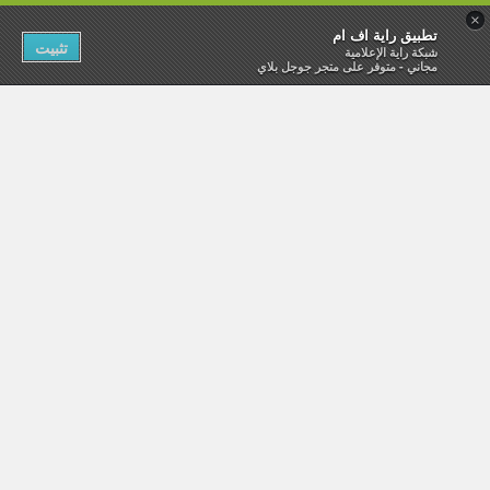
×
تطبيق راية اف ام
تثبيت
شبكة راية الإعلامية
مجاني - متوفر على متجر جوجل بلاي