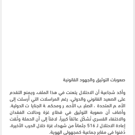
صعوبات التوثيق والجهود القانونية
وأكد شجاعية أن الاحتلال يتعنت في هذا الملف، ويمنع التقدم
على الصعيد القانوني والدولي، رغم المراسلات التي أُرسلت إلى
الأمم المتحدة، الصليب الأحمر ومحكمة الجنايات الدولية.
وأضاف أن صعوبة التوثيق في قطاع غزة وحالات الفقدان
والاختفاء القسري تُشكّل عائقاً كبيراً، لافتاً إلى أن الحملة وثّقت
إعادة الاحتلال لـ 516 جثماناً من شهداء غزة خلال الحرب الأخيرة،
دُفنوا في مقابر جماعية كمجهولي الهوية.