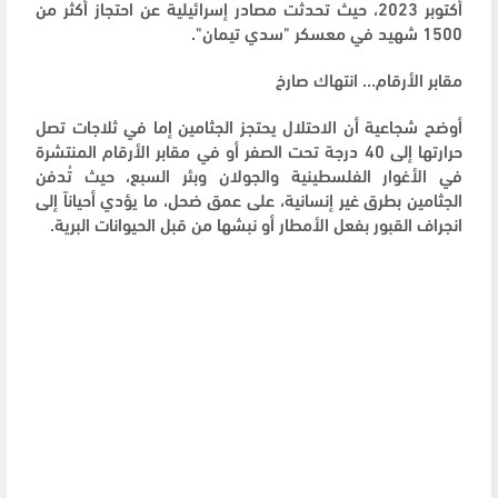
أكتوبر 2023، حيث تحدثت مصادر إسرائيلية عن احتجاز أكثر من
1500 شهيد في معسكر "سدي تيمان".
مقابر الأرقام… انتهاك صارخ
أوضح شجاعية أن الاحتلال يحتجز الجثامين إما في ثلاجات تصل
حرارتها إلى 40 درجة تحت الصفر أو في مقابر الأرقام المنتشرة
في الأغوار الفلسطينية والجولان وبئر السبع، حيث تُدفن
الجثامين بطرق غير إنسانية، على عمق ضحل، ما يؤدي أحياناً إلى
انجراف القبور بفعل الأمطار أو نبشها من قبل الحيوانات البرية.