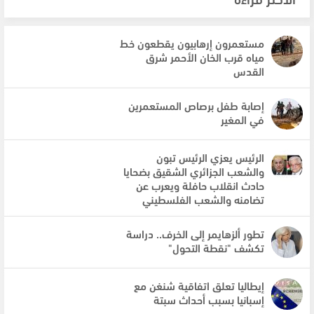
مستعمرون إرهابيون يقطعون خط
مياه قرب الخان الأحمر شرق
القدس
إصابة طفل برصاص المستعمرين
في المغير
الرئيس يعزي الرئيس تبون
والشعب الجزائري الشقيق بضحايا
حادث انقلاب حافلة ويعرب عن
تضامنه والشعب الفلسطيني
تطور ألزهايمر إلى الخرف.. دراسة
تكشف "نقطة التحول"
إيطاليا تعلق اتفاقية شنغن مع
إسبانيا بسبب أحداث سبتة