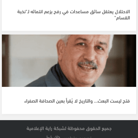
الاحتلال يعتقل سائق مساعدات في رفح بزعم انتمائه لـ"نخبة
القسام"
فتح ليست البعث… والتاريخ لا يُقرأ بعين الصحافة الصفراء
جميع الحقوق محفوظة لشبكة راية الإعلامية
تصميم وتطوير