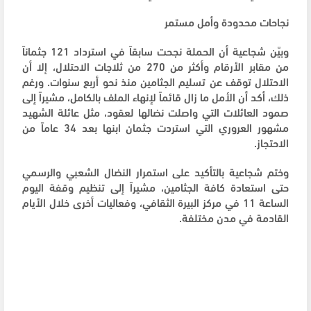
نجاحات محدودة وأمل مستمر
وبيّن شجاعية أن الحملة نجحت سابقاً في استرداد 121 جثماناً
من مقابر الأرقام وأكثر من 270 من ثلاجات الاحتلال، إلا أن
الاحتلال توقف عن تسليم الجثامين منذ نحو أربع سنوات. ورغم
ذلك، أكد أن الأمل ما زال قائماً لإنهاء الملف بالكامل، مشيراً إلى
صمود العائلات التي واصلت نضالها لعقود، مثل عائلة الشهيد
مشهور العروري التي استردت جثمان ابنها بعد 34 عاماً من
الاحتجاز.
وختم شجاعية بالتأكيد على استمرار النضال الشعبي والرسمي
حتى استعادة كافة الجثامين، مشيراً إلى تنظيم وقفة اليوم
الساعة 11 في مركز البيرة الثقافي، وفعاليات أخرى خلال الأيام
القادمة في مدن مختلفة.