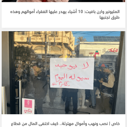
المليونير وارن بافيت: 10 أشياء يهدر عليها الفقراء أموالهم وهذه
طرق تجنبها
خاص | نصب ونهب وأموال مهترئة.. كيف اختفى المال من قطاع