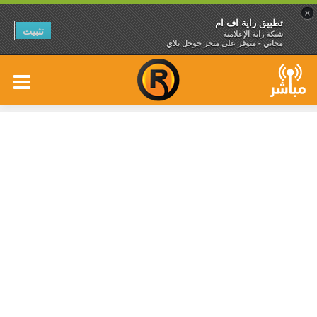
×
تطبيق راية اف ام
تثبيت
شبكة راية الإعلامية
مجاني - متوفر على متجر جوجل بلاي