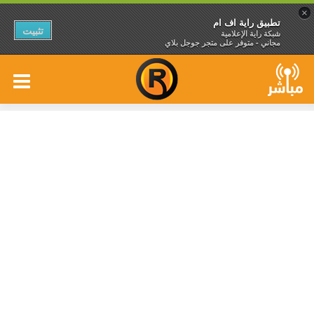
×
تطبيق راية اف ام
تثبيت
شبكة راية الإعلامية
مجاني - متوفر على متجر جوجل بلاي