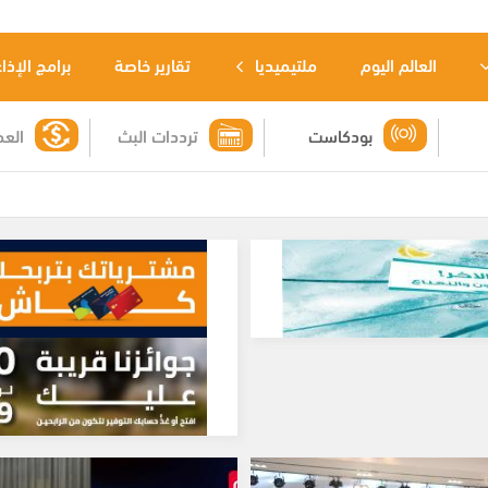
العالم اليوم
ملتيميديا
تقارير خاصة
برامج الإذا
بودكاست
ترددات البث
العم