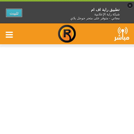
×
تطبيق راية اف ام
تثبيت
شبكة راية الإعلامية
مجاني - متوفر على متجر جوجل بلاي