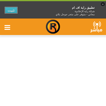
×
تطبيق راية اف ام
تثبيت
شبكة راية الإعلامية
مجاني - متوفر على متجر جوجل بلاي