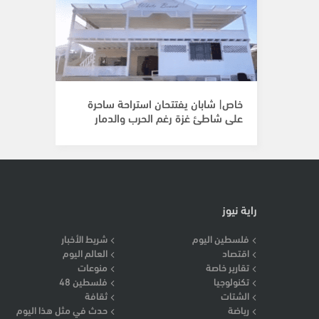
خاص| شابان يفتتحان استراحة ساحرة
على شاطئ غزة رغم الحرب والدمار
راية نيوز
فلسطين اليوم
شريط الأخبار
اقتصاد
العالم اليوم
تقارير خاصة
منوعات
تكنولوجيا
فلسطين 48
الشتات
ثقافة
رياضة
حدث في مثل هذا اليوم