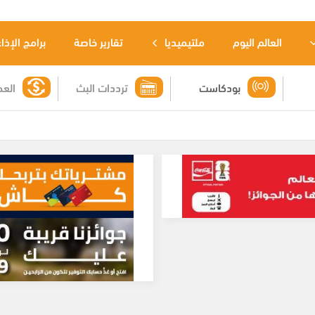
العالم اليوم
ملتيميديا
تقارير خاصة
برامج الإذا
بودكاست
ترددات البث
العم