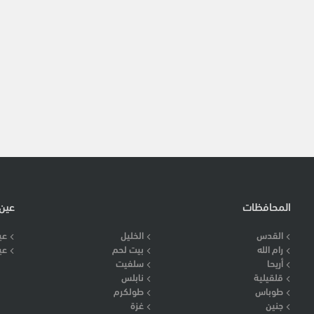
المحافظات
عين
القدس
الخليل
عي
رام الله
بيت لحم
عي
أريحا
سلفيت
قلقيلية
نابلس
طوباس
طولكرم
جنين
غزة