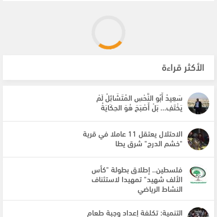
الأكثر قراءة
سَعِيدُ أَبُو النَّحْسِ المُتَشَائِلُ لَمْ
يَخْتَفِ... بَلْ أَصْبَحَ هُوَ الحِكَايَةُ
الاحتلال يعتقل 11 عاملا في قرية
"خشم الدرج" شرق يطا
فلسطين.. إطلاق بطولة "كأس
الألف شهيد" تمهيدا لاستئناف
النشاط الرياضي
التنمية: تكلفة إعداد وجبة طعام