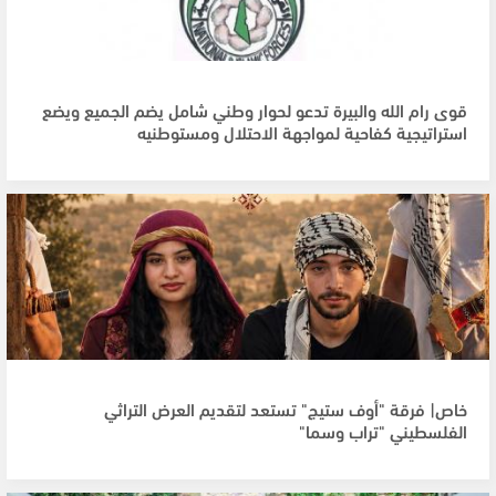
قوى رام الله والبيرة تدعو لحوار وطني شامل يضم الجميع ويضع
استراتيجية كفاحية لمواجهة الاحتلال ومستوطنيه
خاص| فرقة "أوف ستيج" تستعد لتقديم العرض التراثي
الفلسطيني "تراب وسما"