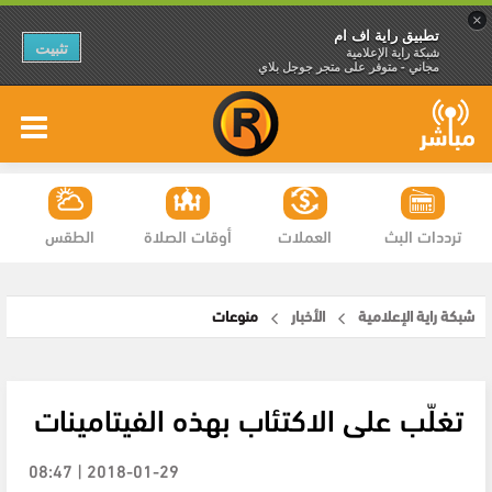
×
تطبيق راية اف ام
تثبيت
شبكة راية الإعلامية
مجاني - متوفر على متجر جوجل بلاي
ترددات البث
العملات
أوقات الصلاة
الطقس
شبكة راية الإعلامية
الأخبار
منوعات
تغلّب على الاكتئاب بهذه الفيتامينات
2018-01-29 | 08:47