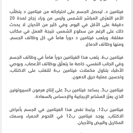
فيتامين د. ليحصل الجسم على احتياجاته من فيتامين د يتطلّب
الأمر التعرّض المباشر للشمس وليس من وراء زجاج لمدة 20
دقيقة على الأقل في اليوم. وفي كثير من الأحيان لا يحدث
ذلك على الرغم من سطوع الشمس، نتيجة العمل في مكاتب
مغلقة. ويلعب فيتامين د دوراً هاماً في كل وظائف الجسم،
ومنها وظائف الدماغ.
فيتامين ب6. يلعب هذا الفيتامين دوراً هاماً في وظائف الجسم
وفي الجانب النفسي، خاصة ما يتعلّق بوظائف الأعصاب. ويوصي
الأطباء بتناول مكملات فيتامين ب6 للتغلب على الاكتئاب،
وتحسين عملية حرق الدهون.
فيتامين ب3. يساعد فيتامين ب3 على إنتاج هرمون السيروتونين
الذي يعزّز المشاعر الإيجابية والإحساس بالسعادة.
فيتامين ب12. يرتبط نقص هذا الفيتامين في الجسم بأعراض
الاكتئاب. يوجد فيتامين ب12 في اللحوم الحمراء وسمك
المكاريل والبيض والأجبان.