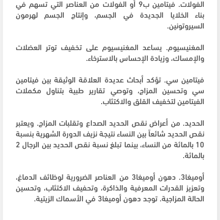
الفولات. فيتامين ب9 أو الفولات من العناصر التي تسهم في
بناء الخلايا الجديدة في الجسم، وإنتاج الجسم لهرمون
السيروتونين.
المغنيسيوم. يساعد المغنيسيوم على تخفيف توتر العضلات
والإمساك، وزيادة الإحساس بالاسترخاء.
فيتامين سي. تؤكد أبحاث عديدة العلاقة الوثيقة بين فيتامين
سي وتحسين المزاج، وتوصي تقارير طبية بتناول مكملات
الفيتامين لتخفيف القلق والاكتئاب.
الحديد. من أعراض نقص الحديد الصداع وتقلبات المزاج. ويعتبر
نقص الحديد شائعاً بين النساء نتيجة نزيف الدورة الشهرية بنسبة
10 بالمائة من النساء، بينما تبلغ نسبة نقص الحديد بين الرجال 2
بالمائة.
أوميغا3. دهون أوميغا3 من العناصر الضرورية لوظائف الدماغ،
وتعزيز القدرات المعرفية والذاكرة، وتحفيف الاكتئاب، وتحسين
الحالة المزاجية. توجد دهون أوميغا3 في الأسماك الزيتية.