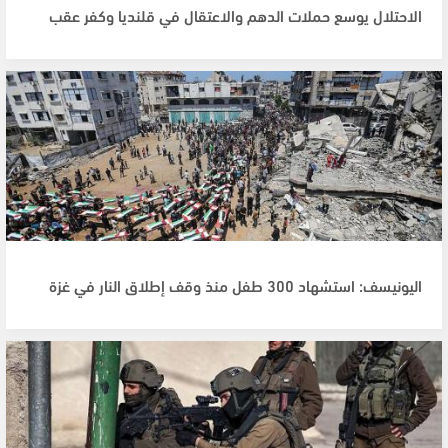
الاحتلال يوسع حملات الدهم والاعتقال في قلنديا وكفر عقب
اليونيسف: استشهاد 300 طفل منذ وقف إطلاق النار في غزة