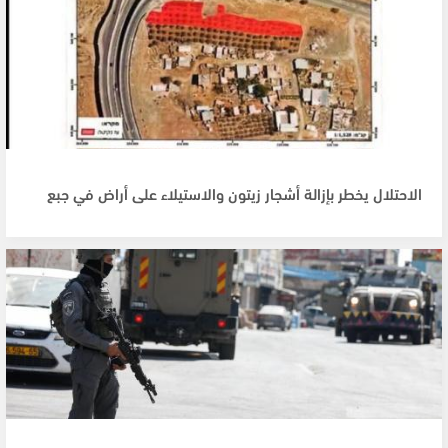
الاحتلال يخطر بإزالة أشجار زيتون والاستيلاء على أراض في جبع