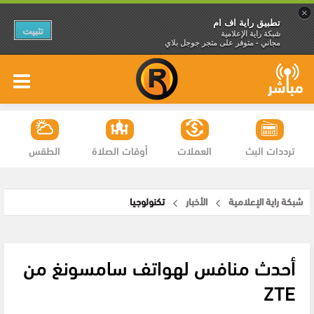
×
تطبيق راية اف ام
تثبيت
شبكة راية الإعلامية
مجاني - متوفر على متجر جوجل بلاي
ترددات البث
العملات
أوقات الصلاة
الطقس
شبكة راية الإعلامية
الأخبار
تكنولوجيا
أحدث منافس لهواتف سامسونغ من
ZTE