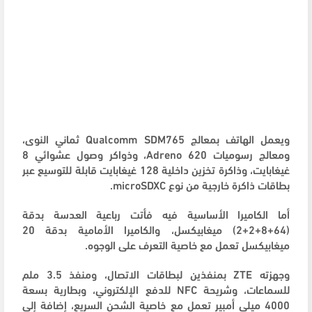
ويعمل الهاتف بمعالج Qualcomm SDM765 ثماني النوى،
ومعالج رسوميات Adreno 620، وذواكر وصول عشوائي 8
غيغابايت، وذاكرة تخزين داخلية 128 غيغابايت قابلة للتوسيع عبر
بطاقات ذاكرة خارجية من نوع microSDXC.
أما الكاميرا الأساسية فيه فأتت رباعية العدسة بدقة
(64+8+2+2) ميغابيكسل، والكاميرا الأمامية بدقة 20
ميغابيكسل تعمل مع خاصية التعرف على الوجوه.
وجهزته ZTE بمنفذين لبطاقات الاتصال، ومنفذ 3.5 ملم
للسماعات، وشريحة NFC للدفع الإلكتروني، وبطارية بسعة
4000 ميلي أمبير تعمل مع خاصية الشحن السريع، إضافة إلى