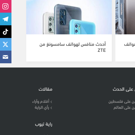
هواتف
أحدث منافس لهواتف سامسونغ من
ZTE
 على الحدث
مقالات
ن على فلسطين
أقلام وآراء
ن على العالم
رأي الراية
راية تيوب