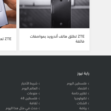
ZTE تطلق هاتف أندرويد بمواصفات
ZTE تعلن عن أحد أفضل هواتف أندرويد
فائقة
راية نيوز
فلسطين اليوم
شريط الأخبار
اقتصاد
العالم اليوم
تقارير خاصة
منوعات
تكنولوجيا
فلسطين 48
الشتات
ثقافة
رياضة
حدث في مثل هذا اليوم