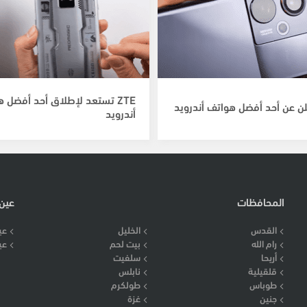
ZTE تستعد لإطلاق أحد أفضل 
أندرويد
المحافظات
عين
القدس
الخليل
عي
رام الله
بيت لحم
عي
أريحا
سلفيت
قلقيلية
نابلس
طوباس
طولكرم
جنين
غزة