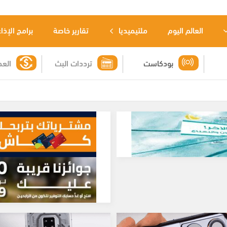
العالم اليوم
ملتيميديا
تقارير خاصة
برامج الإذا
بودكاست
ترددات البث
العم