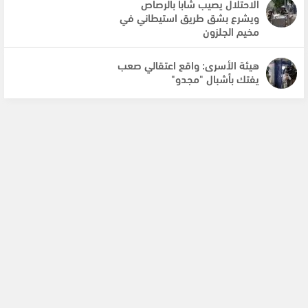
الاحتلال يصيب شابا بالرصاص
ويشرع بشق طريق استيطاني في
مخيم الجلزون
هيئة الأسرى: واقع اعتقالي صعب
يفتك بأشبال "مجدو"