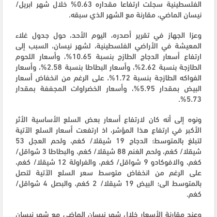
الفلسطينية سجلت ارتفاعا مقداره 0.63% خلال شهر ابريل/
نيسان الماضي، مقارنة مع الشهر الذي سبقه.
وعزا الجهاز في تقرير أصدره، اليوم الأحد، حول جدول غلاء
المعيشة في الأراضي الفلسطينية، لشهر نيسان، السبب إلى
ارتفاع أسعار الدجاج الطازج بنسبة 10.65%، وأسعار اللحوم
الطازجة بنسبة 2.62%، وأسعار البطاطا بنسبة 2.58%، وأسعار
الفواكه الطازجة بنسبة 1.72%، على الرغم من انخفاض أسعار
البيض بمقدار 5.95%، وأسعار الخضراوات المجففة بمقدار
5.73%.
ونوه إلى أنه كان لارتفاع أسعار بعض السلع الأساسية الأثر
الأكبر في ارتفاع هذا المؤشر، اذ ارتفعت أسعار السلع الآتية
لتبلغ بالمتوسط؛ الدجاج 19 شيقلا/ كغم، ولحم العجل 53
شيقلا/ كغم، ولحم الغنم 88 شيقلا/ كغم، والبطاطا 3 شواقل/
كغم، والافوكادو 9 شواقل/ كغم، والفراولة 12 شيقلا/ كغم،
على الرغم من انخفاض متوسط سعر السلع الآتية لتصل
بالمتوسط الى؛ البيض 19 شيقلا/ 2 كغم، والبصل 4 شواقل/
كغم.
وعند مقارنة الأسعار خلال شهر نيسان الماضي مع شهر نيسان