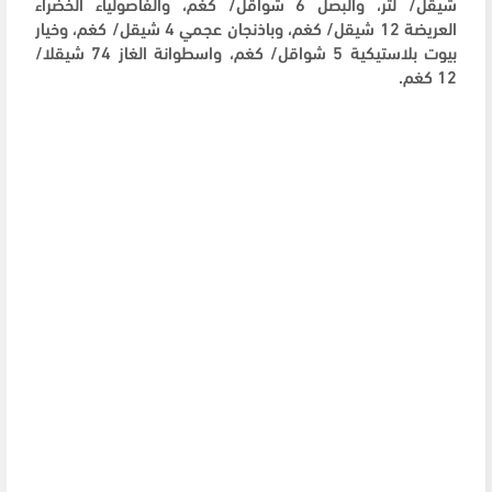
شيقل/ لتر، والبصل 6 شواقل/ كغم، والفاصولياء الخضراء
العريضة 12 شيقل/ كغم، وباذنجان عجمي 4 شيقل/ كغم، وخيار
بيوت بلاستيكية 5 شواقل/ كغم، واسطوانة الغاز 74 شيقلا/
12 كغم.