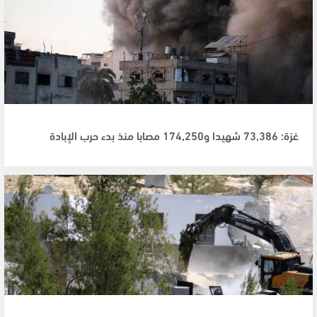
غزة: 73,386 شهيدا و174,250 مصابا منذ بدء حرب الإبادة