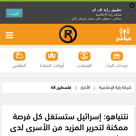
×
تطبيق راية اف ام
تثبيت
شبكة راية الإعلامية
مجاني - متوفر على متجر جوجل بلاي
ترددات البث
العملات
أوقات الصلاة
الطقس
شبكة راية الإعلامية
الأخبار
فلسطين 48
نتنياهو: إسرائيل ستستغل كل فرصة
ممكنة لتحرير المزيد من الأسرى لدى