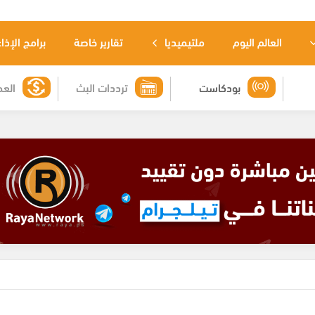
العالم اليوم
ملتيميديا
تقارير خاصة
برامج الإذا
بودكاست
ترددات البث
العم