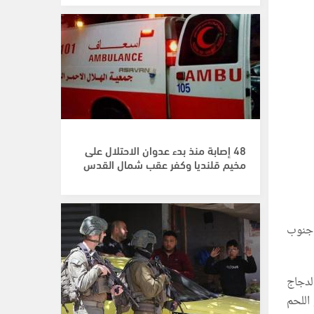
48 إصابة منذ بدء عدوان الاحتلال على
مخيم قلنديا وكفر عقب شمال القدس
ر كيلو الدقيق 100 شيكل في جنوب
لدجاج
فيما يباع كيلو اللحم