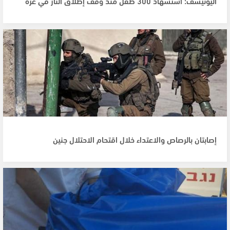
اليونيسف: استشهاد 300 طفل منذ وقف إطلاق النار في غزة
إصابتان بالرصاص والاعتداء خلال اقتحام الاحتلال جنين