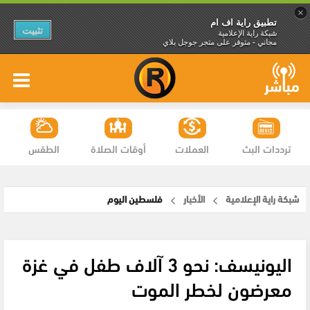
×
تطبيق راية اف ام
تثبيت
شبكة راية الإعلامية
مجاني - متوفر على متجر جوجل بلاي
ترددات البث
العملات
أوقات الصلاة
الطقس
شبكة راية الإعلامية
الأخبار
فلسطين اليوم
اليونيسف: نحو 3 آلاف طفل في غزة
معرضون لخطر الموت