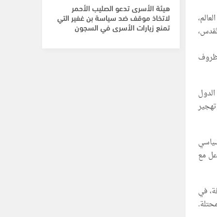
هيئة الأسرى تدعو الصليب الأحمر
لعالم،
لاتخاذ موقف ضد سياسة بن غفير التي
تمنع زيارات الأسرى في السجون
لقدس،
لظروف
الدول
تهجير
سياسي
عل مع
ة، في
حتلة.