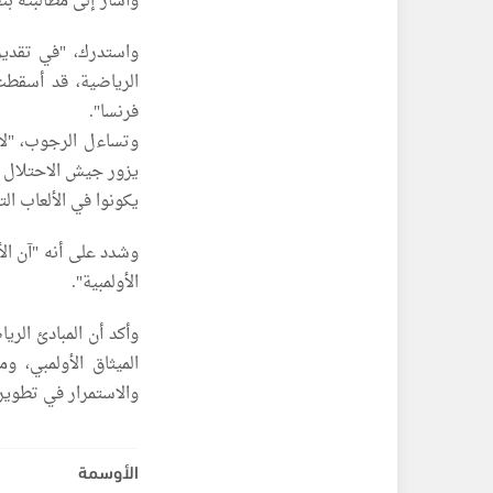
وأشار إلى مطالبته بتع
واستدرك، "في تقدير
الرياضية، قد أسقطت
فرنسا".
وتساءل الرجوب، "لا
يزور جيش الاحتلال 
يكونوا في الألعاب ال
وشدد على أنه "آن ال
الأولمبية".
وأكد أن المبادئ الري
الميثاق الأولمبي، و
والاستمرار في تطوير 
الأوسمة