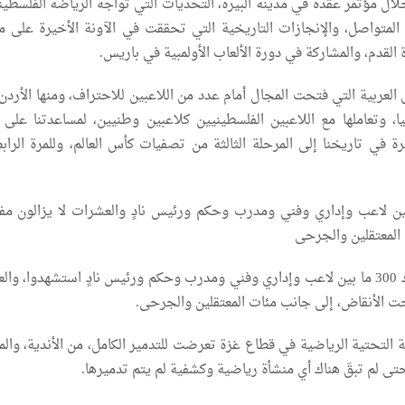
 مؤتمر عقده في مدينة البيرة، التحديات التي تواجه الرياضة الفلسطين
المتواصل، والإنجازات التاريخية التي تحققت في الآونة الأخيرة على 
القدم، والمشاركة في دورة الألعاب الأولمبية في باريس.
العربية التي فتحت المجال أمام عدد من اللاعبين للاحتراف، ومنها الأردن
، وتعاملها مع اللاعبين الفلسطينيين كلاعبين وطنيين، لمساعدتنا على ا
ة في تاريخنا إلى المرحلة الثالثة من تصفيات كأس العالم، وللمرة الرابع
هاد 300 ما بين لاعب وإداري وفني ومدرب وحكم ورئيس نادٍ والعشرات لا يزالون م
المعتقلين والجرحى
وأكد الرجوب أن هناك 300 ما بين لاعب وإداري وفني ومدرب وحكم ورئيس نادٍ استشهدوا، و
حت الأنقاض، إلى جانب مئات المعتقلين والجرحى.
ة التحتية الرياضية في قطاع غزة تعرضت للتدمير الكامل، من الأندية، وال
تى لم تبقَ هناك أي منشأة رياضية وكشفية لم يتم تدميرها.