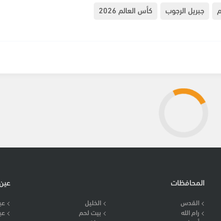
م
جبريل الرجوب
كأس العالم 2026
المحافظات
عين
القدس
الخليل
عي
رام الله
بيت لحم
عي