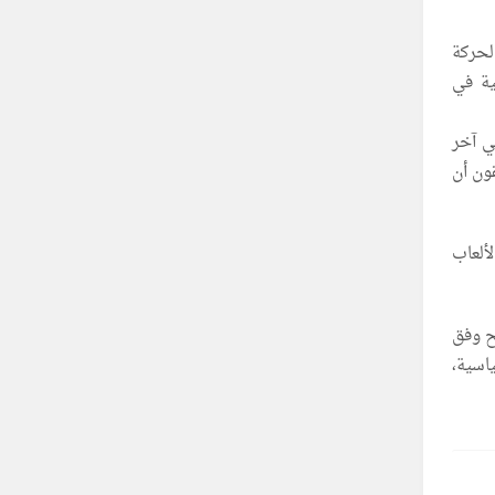
لحركة
ية في
ي آخر
ون أن
ألعاب
ئح وفق
اسية،