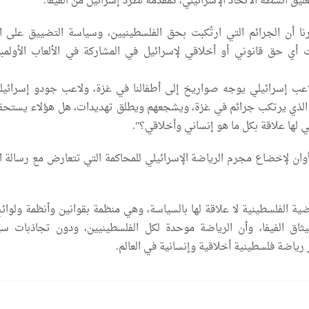
ليق أنشطة الاتحاد الإسرائيلي، كمقدمة لطرد إسرائيل من الفيفا.
نا أن الجرائم التي ارتُكبت بحق الفلسطينيين، وسياسة التضييق على ا
 أي حق قانوني أو أخلاقي لإسرائيل في المشاركة في الألعاب الأولمب
عب إسرائيلي يوجه صواريخ إلى أطفالنا في غزة، ولاعب جودو إسرائيل
الذي يرتكب جرائم في غزة، ويشجعهم ويطلق تهديدات، هل هؤلاء يستحق
تي لها علاقة بكل ما هو إنساني وأخلاقي؟".
أوان لإخضاع مجرم الرياضة الإسرائيلي للمحاكمة التي تتعارض مع رسالة ال
اضية الفلسطينية لا علاقة لها بالسياسة، وهي منظمة بقوانين وأنظمة ولوا
ميثاق الفيفا، وأن الرياضة موحدة لكل الفلسطينيين، ودون تجاذبات سي
رياضة فلسطينية أخلاقية وإنسانية في العالم.