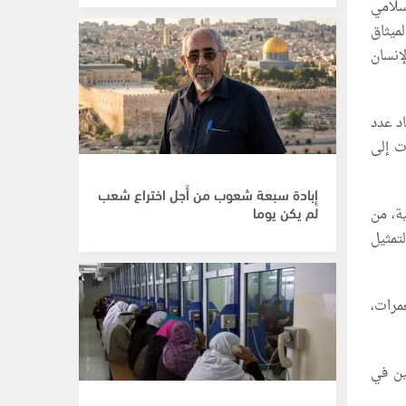
سلامي
ميثاق
إنسان
د عدد
ت إلى
إِبادة سبعة شعوب من أَجل اختراع شعب
لم يكن يوما
ة، من
تمثيل
عمرات،
ين في