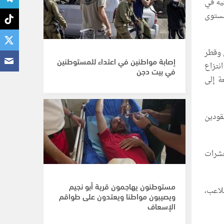
ية في
مستوى
 وقطر
إصابة مواطنين في اعتداء للمستوطنين
نتزاع
في بيت دجن
ة إلى
فقودين
العشرات
مستوطنون يهاجمون قرية أبو نجيم
ملاعب،
ويصيبون مواطنا ويعتدون على طواقم
الإسعاف