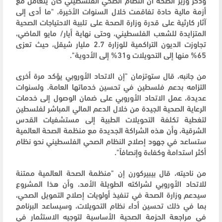
أزمة مالية حادة تفاقمت خلال السنوات الأخيرة، "ما أدى إلى
آثار كارثية على قدرة وزارة الصحة على تلبية الاحتياجات الصحية
المتزايدة للشعب الفلسطيني، وحتى نهاية أيار/ مايو الماضي،
تجاوزت الديون التراكمية للوزارة 2.7 مليار شيقل، حيث تعزى
65% منها إلى التحويلات و31% إلى الأدوية".
من جانبه، قال ستوتزمان "إن الاتحاد الأوروبي يؤكد مرة أخرى
التزامه بدعم فلسطين في تحسين خدماتها العامة. ولسنوات
عديدة، عمل الاتحاد الأوروبي على ضمان الوصول إلى خدمات
الرعاية الصحية الجيدة من خلال الدعم المالي المباشر لفلسطين
لتغطية تكلفة التحويلات الطبية إلى مستشفيات القدس
الشرقية، وأن هذه الشراكة الجديدة مع منظمة الصحة العالمية
ستساعد في جهود إصلاح النظام الصحي الفلسطيني نحو نظام
أكثر استدامة وكفاءة وإنصافاً".
من ناحيته، قال بيبيركورن إن "منظمة الصحة العالمية ممتنة
للاتحاد الأوروبي لشراكته الطويلة الأمد، وأن هذا المشروع
سيدعم وزارة الصحة في تنفيذ أولويات إصلاح التمويل الصحي،
بما في ذلك تحسين أداء نظام التحويلات، وسيساعد البرنامج
في مراجعة الحزمة الصحية الأساسية لتوجيه الاستثمار في